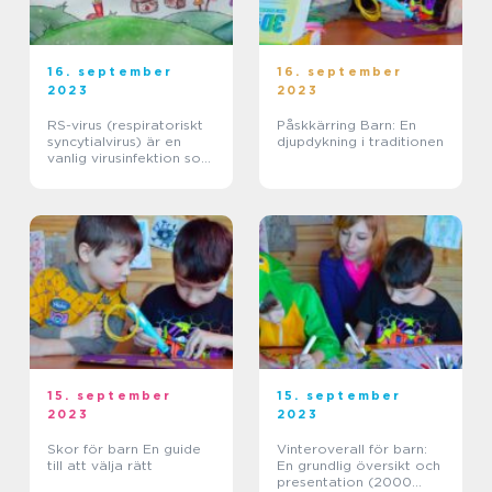
16. september
16. september
2023
2023
RS-virus (respiratoriskt
Påskkärring Barn: En
syncytialvirus) är en
djupdykning i traditionen
vanlig virusinfektion som
oftast drabbar barn
under 2 år
15. september
15. september
2023
2023
Skor för barn En guide
Vinteroverall för barn:
till att välja rätt
En grundlig översikt och
presentation (2000