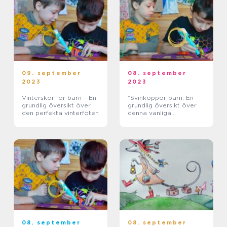
09. september
08. september
2023
2023
Vinterskor för barn – En
”Svinkoppor barn: En
grundlig översikt över
grundlig översikt över
den perfekta vinterfoten
denna vanliga
hudsjukdom”
08. september
08. september