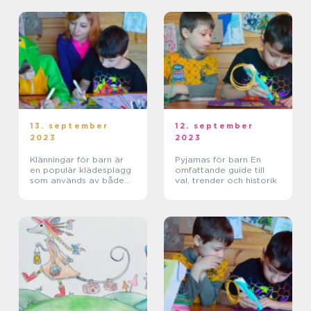
13. september
12. september
2023
2023
Klänningar för barn är
Pyjamas för barn En
en populär klädesplagg
omfattande guide till
som används av både
val, trender och historik
flickor och pojkar i olika
åldrar