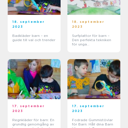
18. september
18. september
2023
2023
Badkläder barn – en
Surfplattor för barn –
guide till val och trender
Den perfekta tekniken
för unga
upptäcktsresande
17. september
17. september
2023
2023
Regnkläder för barn: En
Fodrade Gummistövlar
grundlig genomgång av
för Barn: Håll dina Barn