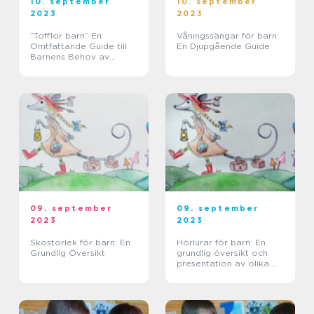
10. september
10. september
2023
2023
”Tofflor barn” En
Våningssängar för barn:
Omtfattande Guide till
En Djupgående Guide
Barnens Behov av
Tofflor
09. september
09. september
2023
2023
Skostorlek för barn: En
Hörlurar för barn: En
Grundlig Översikt
grundlig översikt och
presentation av olika
typer, popularitet och
kvantitativa mätningar