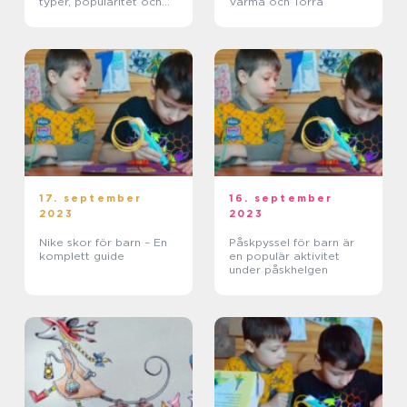
typer, popularitet och
Värma och Torra
skillnader
17. september
16. september
2023
2023
Nike skor för barn – En
Påskpyssel för barn är
komplett guide
en populär aktivitet
under påskhelgen