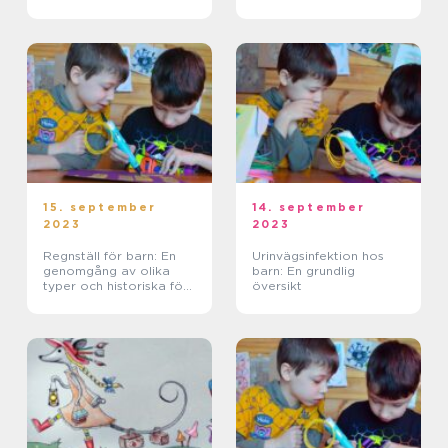
ord)
15. september
14. september
2023
2023
Regnställ för barn: En
Urinvägsinfektion hos
genomgång av olika
barn: En grundlig
typer och historiska för-
översikt
och nackdelar