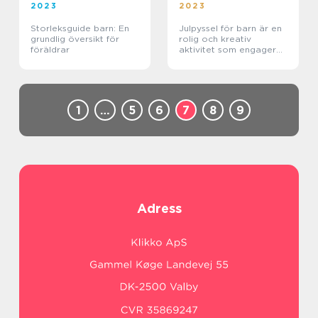
2023
2023
Storleksguide barn: En
Julpyssel för barn är en
grundlig översikt för
rolig och kreativ
föräldrar
aktivitet som engagerar
och underhåller barn
under julsäsongen
1
…
5
6
7
8
9
Adress