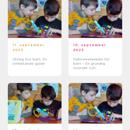
11. september
10. september
2023
2023
Utslag hos barn: En
Halloweenkläder för
omfattande guide
barn – En grundlig
översikt och
presentation