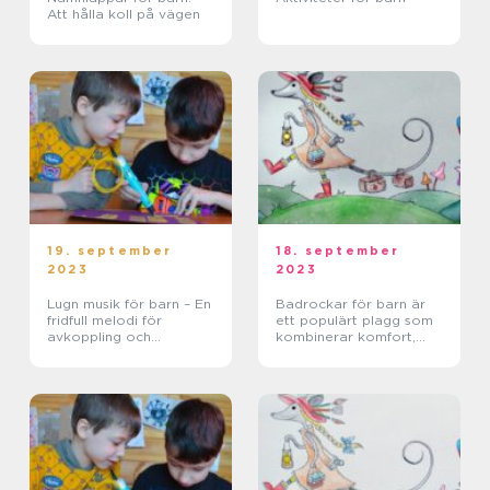
Att hålla koll på vägen
19. september
18. september
2023
2023
Lugn musik för barn – En
Badrockar för barn är
fridfull melodi för
ett populärt plagg som
avkoppling och
kombinerar komfort,
välbefinnande
värme och stil för
småbarnens
badupplevelse