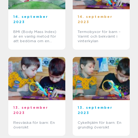
14. september
14. september
2023
2023
BMI (Body Mass Index)
Termobyxor för barn –
är en vanlig metod för
Varmt och bekvämt i
att bedöma om en
vinterkylan
person har en hälsosam
vikt i förhållande till sin
längd
13. september
13. september
2023
2023
Resväska för barn: En
Cykelhjälm för barn: En
översikt
grundlig översikt