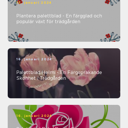
17. januari 2024
Plantera palettblad - En färgglad och
populär växt för trädgården
16. januari 2024
Palettblad Helmi - En Färgsprakande
Skönhet i Trädgården
16. januari 2024