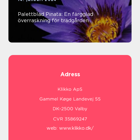
Palettblad Pinata: En färgglad
överraskning för trädgården
Adress
web:
www.klikko.dk/