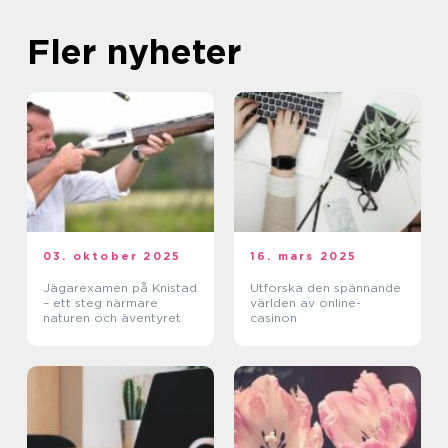
Fler nyheter
03. oktober 2025
16. mars 2025
Jägarexamen på Knistad
Utforska den spännande
– ett steg närmare
världen av online-
naturen och äventyret
casinon