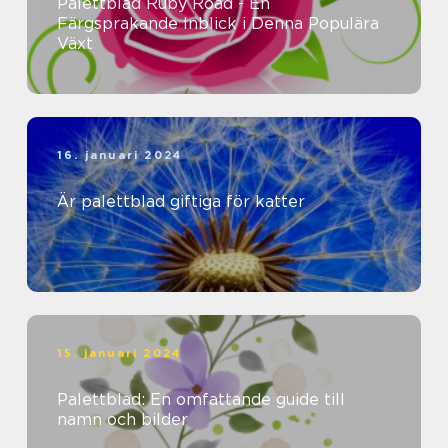
Palettblad Ruby Road - En
Färgsprakande Inblick i Denna Populära
Växt
16. januari 2024
Är palettblad giftiga för katter
15. januari 2024
Palettblad: En omfattande guide till
namn och bilder