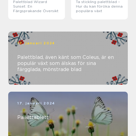
Palettblad Wizard
Ta stickling palettblad –
Sunset: En
Hur du kan föröka denna
Färgsprakande Översikt
populära växt
17. januari 2024
Palettblad, även känt som Coleus, är en
populär växt som älskas för sina
färgglada, mönstrade blad
17. januari 2024
Pallettablett