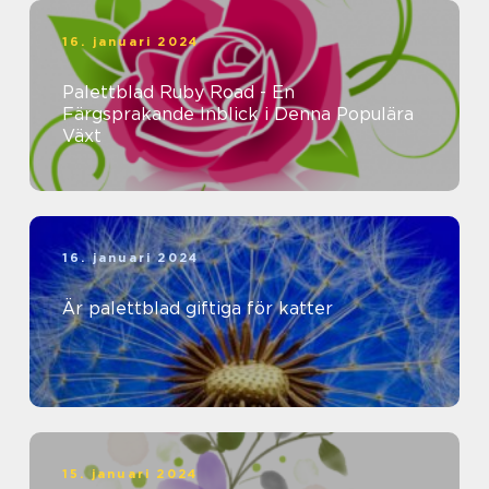
16. januari 2024
Palettblad Ruby Road - En
Färgsprakande Inblick i Denna Populära
Växt
16. januari 2024
Är palettblad giftiga för katter
15. januari 2024