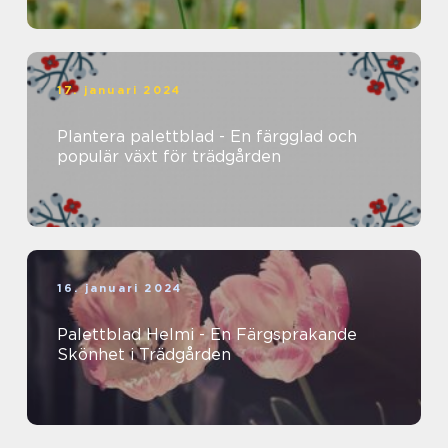
17. januari 2024
Plantera palettblad - En färgglad och
populär växt för trädgården
16. januari 2024
Palettblad Helmi - En Färgsprakande
Skönhet i Trädgården