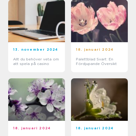
13. november 2024
18. januari 2024
Allt du behöver veta om
Palettblad Svart: En
att spela på casino
Fördjupande Översikt
18. januari 2024
18. januari 2024