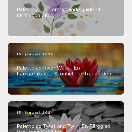
Palettblad: En omfattande guide till
namn och bilder
15. januari 2024
Palettblad River Walk - En
Färgsprakande Skönhet för Trädgården
15. januari 2024
Palettblad Twist and Twirl: En Färgglad