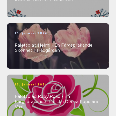
16. januari 2024
Palettblad Helmi - En Färgsprakande
Skönhet i Trädgården
16. januari 2024
Palettblad Ruby Road - En
Färgsprakande Inblick i Denna Populära
Växt