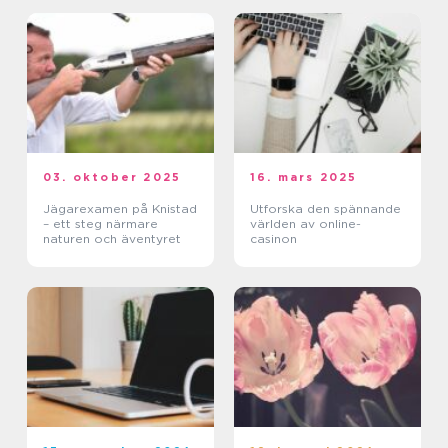
03. oktober 2025
16. mars 2025
Jägarexamen på Knistad
Utforska den spännande
– ett steg närmare
världen av online-
naturen och äventyret
casinon