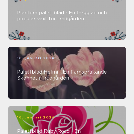
Plantera palettblad - En färgglad och
populär växt för trädgården
16. januari 2024
Palettblad Helmi - En Färgsprakande
Skönhet i Trädgården
16. januari 2024
Palettblad Ruby Road - En