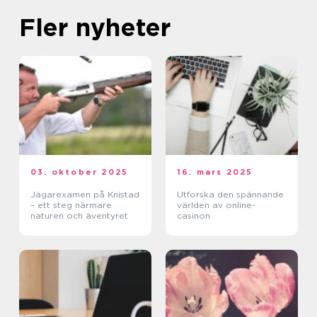
Fler nyheter
03. oktober 2025
16. mars 2025
Jägarexamen på Knistad
Utforska den spännande
– ett steg närmare
världen av online-
naturen och äventyret
casinon