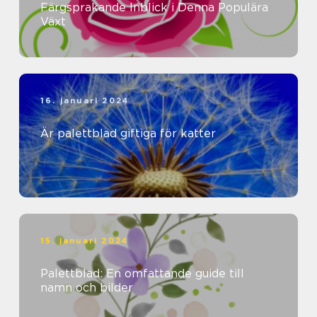
Färgsprakande Inblick i Denna Populära
Växt
16. januari 2024
Är palettblad giftiga för katter
15. januari 2024
Palettblad: En omfattande guide till
namn och bilder