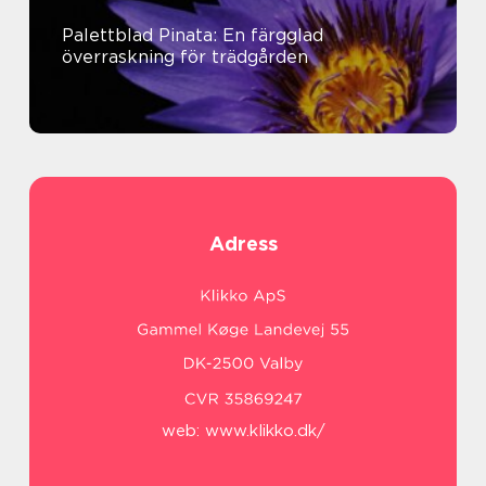
Palettblad Pinata: En färgglad
överraskning för trädgården
Adress
web:
www.klikko.dk/