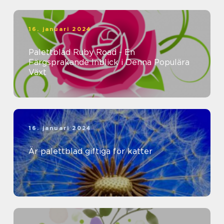
16. januari 2024
Palettblad Ruby Road - En
Färgsprakande Inblick i Denna Populära
Växt
16. januari 2024
Är palettblad giftiga för katter