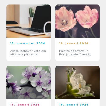
13. november 2024
18. januari 2024
Allt du behöver veta om
Palettblad Svart: En
att spela på casino
Fördjupande Översikt
18. januari 2024
18. januari 2024