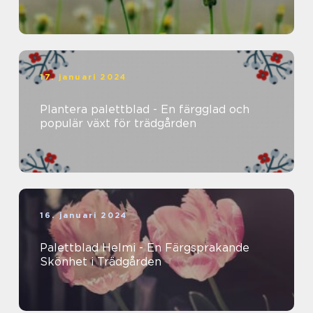
17. januari 2024
Plantera palettblad - En färgglad och
populär växt för trädgården
16. januari 2024
Palettblad Helmi - En Färgsprakande
Skönhet i Trädgården