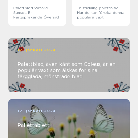
Palettblad Wizard
Ta stickling palettblad –
Sunset: En
Hur du kan föröka denna
Färgsprakande Översikt
populära växt
17. januari 2024
Palettblad, även känt som Coleus, är en
populär växt som älskas för sina
färgglada, mönstrade blad
17. januari 2024
Pallettablett