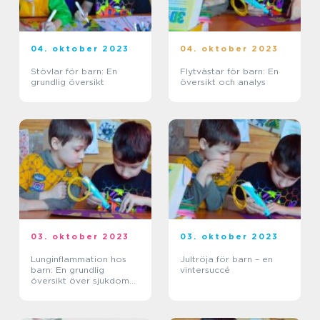
04. oktober 2023
04. oktober 2023
Stövlar för barn: En
Flytvästar för barn: En
grundlig översikt
översikt och analys
03. oktober 2023
03. oktober 2023
Lunginflammation hos
Jultröja för barn – en
barn: En grundlig
vintersuccé
översikt över sjukdomen
och dess olika aspekter