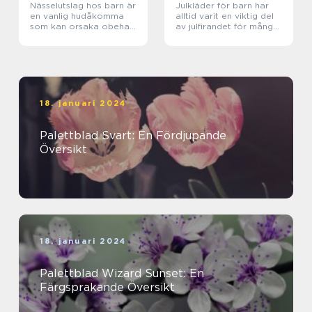
Nässelutslag hos barn är
Julkläder för barn har
en vanlig hudåkomma
alltid varit en viktig del
som kan orsaka obehag
av julfirandet för många
och klåda
familjer runt om i
världen
18. januari 2024
Palettblad Svart: En Fördjupande
Översikt
18. januari 2024
Palettblad Wizard Sunset: En
Färgsprakande Översikt