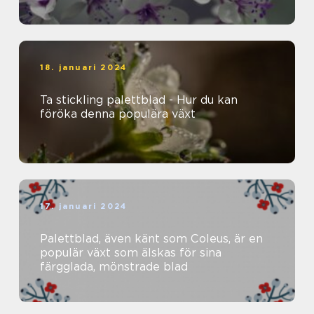
18. januari 2024
Ta stickling palettblad - Hur du kan
föröka denna populära växt
17. januari 2024
Palettblad, även känt som Coleus, är en
populär växt som älskas för sina
färgglada, mönstrade blad