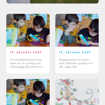
13. oktober 2023
13. oktober 2023
Öroninflammation hos
Ryggsäckar för barn –
barn är en vanlig och
den ultimata guiden för
obehaglig åkomma som
att välja rätt
kan orsaka smärta och
obehag för de små