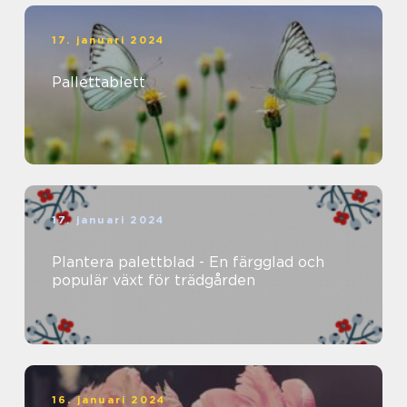
17. januari 2024
Pallettablett
17. januari 2024
Plantera palettblad - En färgglad och
populär växt för trädgården
16. januari 2024