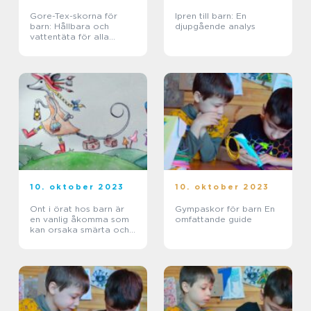
Gore-Tex-skorna för
Ipren till barn: En
barn: Hållbara och
djupgående analys
vattentäta för alla
äventyr
10. oktober 2023
10. oktober 2023
Ont i örat hos barn är
Gympaskor för barn En
en vanlig åkomma som
omfattande guide
kan orsaka smärta och
obehag