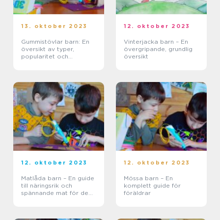
13. oktober 2023
12. oktober 2023
Gummistövlar barn: En
Vinterjacka barn – En
översikt av typer,
övergripande, grundlig
popularitet och
översikt
historiska för- och
nackdelar
12. oktober 2023
12. oktober 2023
Matlåda barn – En guide
Mössa barn – En
till näringsrik och
komplett guide för
spännande mat för de
föräldrar
små