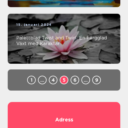
15. januari 2024
Palettblad Twist and Twirl: En Färgglad
Växt med Karaktär
1
…
4
5
6
…
9
Adress