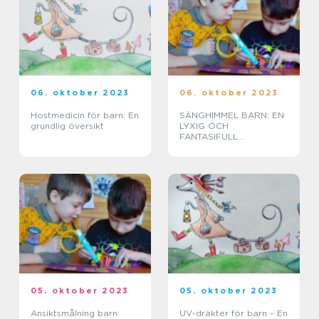
06. oktober 2023
06. oktober 2023
Hostmedicin för barn: En
SÄNGHIMMEL BARN: EN
grundlig översikt
LYXIG OCH
FANTASIFULL
INREDNING FÖR
SMÅDRÖMMARE
05. oktober 2023
05. oktober 2023
Ansiktsmålning barn:
UV-dräkter för barn – En