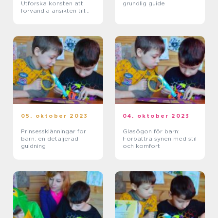
Utforska konsten att
grundlig guide
förvandla ansikten till
konstverk
05. oktober 2023
04. oktober 2023
Prinsessklänningar för
Glasögon för barn:
barn: en detaljerad
Förbättra synen med stil
guidning
och komfort