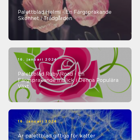
Palettblad Helmi - En Färgsprakande
Skönhet i Trädgården
16. januari 2024
Palettblad Ruby Road - En
Färgsprakande Inblick i Denna Populära
Växt
16. januari 2024
Är palettblad giftiga för katter