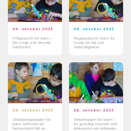
09. oktober 2023
09. oktober 2023
Frågesport för barn –
Regnjacka för barn: En
Ett roligt och lärorikt
Guide till Val och
tidsfördriv
Valmöjligheter
09. oktober 2023
08. oktober 2023
Utklädningskläder för
Vinterkläder för barn –
barn: Utforska en
En grundlig översikt och
fantasivärld full av
diskussion om skillnader