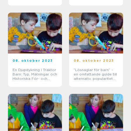
möjligheter
och historiska för- och
nackdelar
08. oktober 2023
08. oktober 2023
En Djupdykning i Traktor
”Lösnaglar för barn” –
Barn: Typ, Mätningar och
en omfattande guide till
Historiska För- och
alternativ, popularitet
Nackdelar
och för- och nackdelar