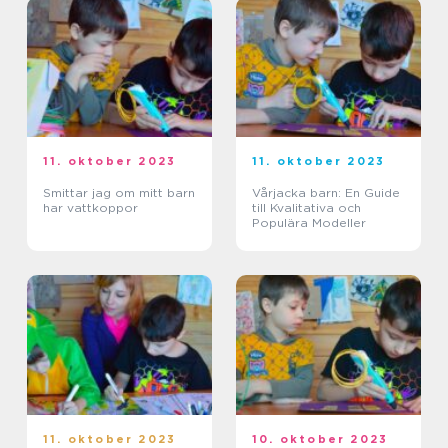
11. oktober 2023
11. oktober 2023
Smittar jag om mitt barn
Vårjacka barn: En Guide
har vattkoppor
till Kvalitativa och
Populära Modeller
11. oktober 2023
10. oktober 2023