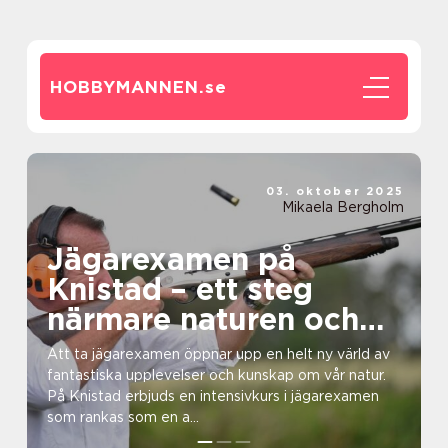
HOBBYMANNEN.
se
03. oktober 2025
Mikaela Bergholm
Jägarexamen på
Knistad – ett steg
närmare naturen och
äventyret
Att ta jägarexamen öppnar upp en helt ny värld av
fantastiska upplevelser och kunskap om vår natur.
På Knistad erbjuds en intensivkurs i jägarexamen
som rankas som en a...