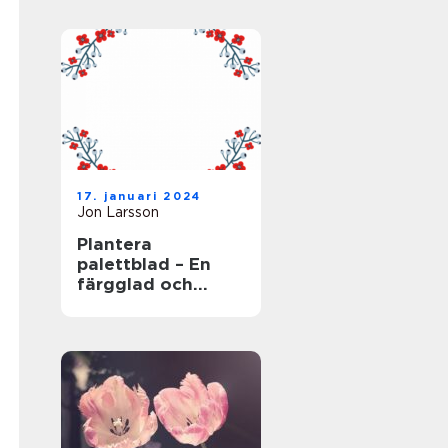
17. januari 2024
Jon Larsson
Plantera
palettblad – En
färgglad och
populär växt för
trädgården