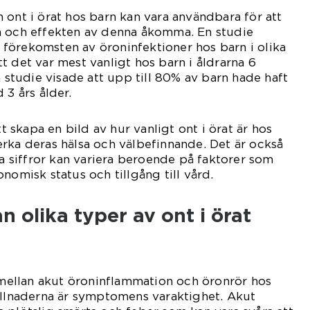
 ont i örat hos barn kan vara användbara för att
n och effekten av denna åkomma. En studie
förekomsten av öroninfektioner hos barn i olika
t det var mest vanligt hos barn i åldrarna 6
n studie visade att upp till 80% av barn hade haft
 3 års ålder.
tt skapa en bild av hur vanligt ont i örat är hos
rka deras hälsa och välbefinnande. Det är också
sa siffror kan variera beroende på faktorer som
nomisk status och tillgång till vård.
n olika typer av ont i örat
r mellan akut öroninflammation och öronrör hos
illnaderna är symptomens varaktighet. Akut