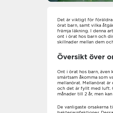
Det är viktigt för föräldr
örat barn, samt vilka åtg
främja läkning. I denna ar
ont i örat hos barn och di
skillnader mellan dem och
Översikt över o
Ont i örat hos barn, även 
smärtsam åkomma som vanl
mellanörat. Mellanörat är
och det är fyllt med luft.
månader till 2 år, men ka
De vanligaste orsakerna til
bakterieinfektioner. Dess