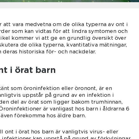
ar att vara medvetna om de olika typerna av ont i
ärder som kan vidtas för att lindra symtomen och
tikel kommer vi att ge en grundlig översikt över
skutera de olika typerna, kvantitativa mätningar,
 deras historiska för- och nackdelar.
nt i örat barn
känt som öroninfektion eller öronont, är en
igtvis uppstår på grund av en infektion i
 den del av örat som ligger bakom trumhinnan,
 Öroninfektioner är vanligast hos barn i åldrarna 6
n även förekomma hos äldre barn.
l ont i örat hos barn är vanligtvis virus- eller
a infektioner kan uppstå på grund av förkylningar,