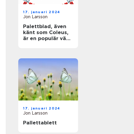
17. januari 2024
Jon Larsson
Palettblad, även
känt som Coleus,
är en populär växt
som älskas för
sina färgglada,
mönstrade blad
17. januari 2024
Jon Larsson
Pallettablett