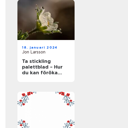
18. januari 2024
Jon Larsson
Ta stickling
palettblad – Hur
du kan föröka
denna populära
växt