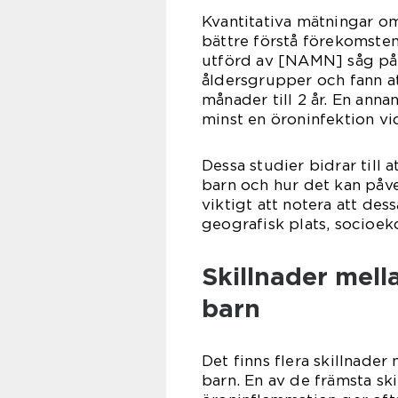
Kvantitativa mätningar om
bättre förstå förekomste
utförd av [NAMN] såg på 
åldersgrupper och fann at
månader till 2 år. En anna
minst en öroninfektion vid
Dessa studier bidrar till a
barn och hur det kan påve
viktigt att notera att des
geografisk plats, socioeko
Skillnader mella
barn
Det finns flera skillnade
barn. En av de främsta sk