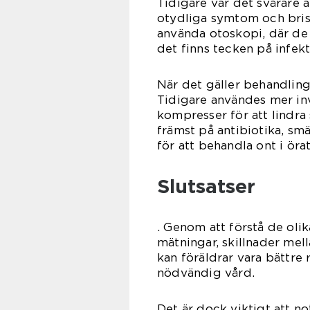
Tidigare var det svårare 
otydliga symtom och brist
använda otoskopi, där de 
det finns tecken på infekt
När det gäller behandling
Tidigare användes mer in
kompresser för att lindra 
främst på antibiotika, sm
för att behandla ont i öra
Slutsatser
. Genom att förstå de olik
mätningar, skillnader mel
kan föräldrar vara bättr
nödvändig vård.
Det är dock viktigt att n