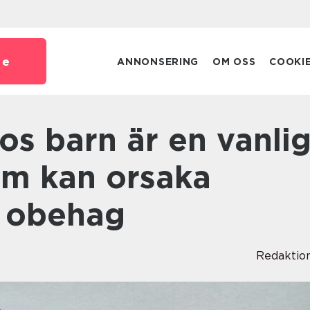
se
ANNONSERING
OM OSS
COOKI
m kan orsaka
 obehag
Redaktio