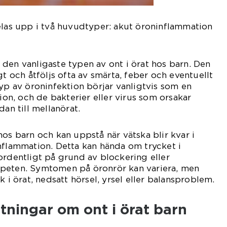
elas upp i två huvudtyper: akut öroninflammation
den vanligaste typen av ont i örat hos barn. Den
gt och åtföljs ofta av smärta, feber och eventuellt
typ av öroninfektion börjar vanligtvis som en
tion, och de bakterier eller virus som orsakar
dan till mellanörat.
hos barn och kan uppstå när vätska blir kvar i
nflammation. Detta kan hända om trycket i
ordentligt på grund av blockering eller
peten. Symtomen på öronrör kan variera, men
k i örat, nedsatt hörsel, yrsel eller balansproblem.
tningar om ont i örat barn