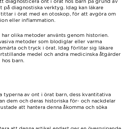
att diagnosticera ont i örat hos barn på grund av
 på diagnostiska verktyg. Idag kan läkare
tittar i örat med en otoskop, för att avgöra om
ion eller inflammation.
 har olika metoder använts genom historien.
vasiva metoder som blodiglar eller varma
smärta och tryck i örat. Idag förlitar sig läkare
ärtstillande medel och andra medicinska åtgärder
t hos barn.
a typerna av ont i örat barn, dess kvantitativa
lan dem och deras historiska för- och nackdelar
e rustade att hantera denna åkomma och söka
otera att denna artikel endast ger en övergripande