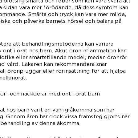
 plötslig smärta och feber som kan vara svåra att
ra sidan vara mer förödande, då dess symtom kan
kommande. Smärta och tryck kan vara mer milda,
iska och påverka barnets hörsel och balans på
notera att behandlingsmetoderna kan variera
v ont i örat hos barn. Akut öroninflammation kan
otika eller smärtstillande medel, medan öronrör
rad vård. Läkaren kan rekommendera snar
fall öronpluggar eller rörinsättning för att hjälpa
mellanörat.
ör- och nackdelar med ont i örat barn
örat hos barn varit en vanlig åkomma som har
g. Genom åren har dock vissa framsteg gjorts när
h behandling av denna åkomma.