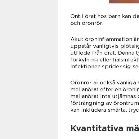
Ont i örat hos barn kan d
och öronrör.
Akut öroninflammation är 
uppstår vanligtvis plötsli
utflöde från örat. Denna 
förkylning eller halsinfek
infektionen sprider sig se
Öronrör är också vanliga 
mellanörat efter en öroni
mellanörat inte utjämnas 
förträngning av örontrum
kan inkludera smärta, tryc
Kvantitativa mä