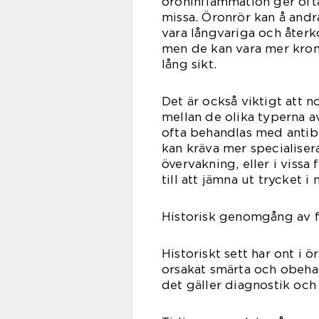
öroninflammation ger ofta
missa. Öronrör kan å and
vara långvariga och åter
men de kan vara mer kron
lång sikt.
Det är också viktigt att 
mellan de olika typerna a
ofta behandlas med antibi
kan kräva mer specialise
övervakning, eller i vissa 
till att jämna ut trycket i 
Historisk genomgång av f
Historiskt sett har ont i 
orsakat smärta och obeha
det gäller diagnostik oc