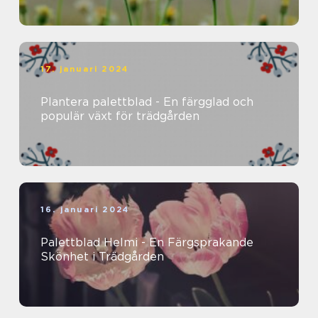
17. januari 2024
Plantera palettblad - En färgglad och
populär växt för trädgården
16. januari 2024
Palettblad Helmi - En Färgsprakande
Skönhet i Trädgården