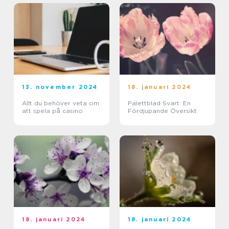
13. november 2024
18. januari 2024
Allt du behöver veta om
Palettblad Svart: En
att spela på casino
Fördjupande Översikt
18. januari 2024
18. januari 2024