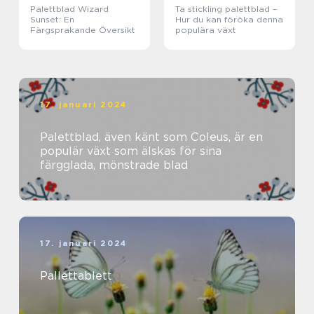
Palettblad Wizard
Ta stickling palettblad –
Sunset: En
Hur du kan föröka denna
Färgsprakande Översikt
populära växt
17. januari 2024
Palettblad, även känt som Coleus, är en
populär växt som älskas för sina
färgglada, mönstrade blad
17. januari 2024
Pallettablett