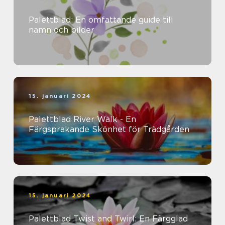
Palettblad: En omfattande guide till
namn och bilder
15. januari 2024
Palettblad River Walk - En
Färgsprakande Skönhet för Trädgården
15. januari 2024
Palettblad Twist and Twirl: En Färgglad