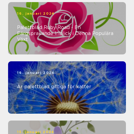
16. januari 2024
Palettblad Ruby Road - En
Färgsprakande Inblick i Denna Populära
Växt
16. januari 2024
Är palettblad giftiga för katter
15. januari 2024