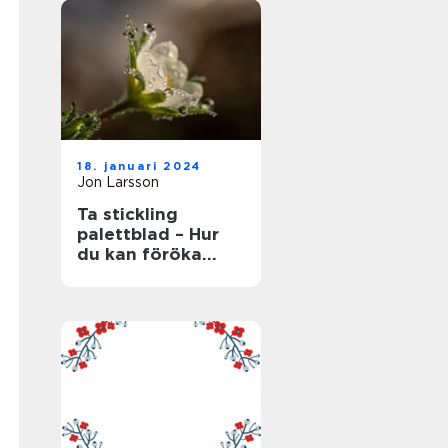
18. januari 2024
Jon Larsson
Ta stickling
palettblad – Hur
du kan föröka
denna populära
växt