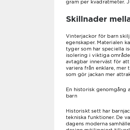
gram per kvadratmeter. J
Skillnader mell
Vinterjackor för barn skilj
egenskaper. Materialen kan
tyger som har speciella i
isolering i viktiga områ
avtagbar innerväst för at
variera från enklare, mer 
som gör jackan mer attrak
En historisk genomgång av
barn
Historiskt sett har barnja
tekniska funktioner. De v
dagens moderna samhälle 
design möjliggjort tillve