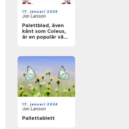
17. januari 2024
Jon Larsson
Palettblad, även
känt som Coleus,
är en populär växt
som älskas för
sina färgglada,
mönstrade blad
17. januari 2024
Jon Larsson
Pallettablett