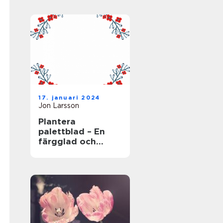
17. januari 2024
Jon Larsson
Plantera
palettblad – En
färgglad och
populär växt för
trädgården