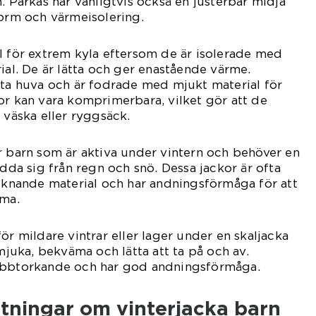
. Parkas har vanligtvis också en justerbar midja
form och värmeisolering.
l för extrem kyla eftersom de är isolerade med
ial. De är lätta och ger enastående värme.
fta huva och är fodrade med mjukt material för
or kan vara komprimerbara, vilket gör att de
 väska eller ryggsäck.
r barn som är aktiva under vintern och behöver en
ydda sig från regn och snö. Dessa jackor är ofta
liknande material och har andningsförmåga för att
rma.
ör mildare vintrar eller lager under en skaljacka
 mjuka, bekväma och lätta att ta på och av.
nabbtorkande och har god andningsförmåga.
ätningar om vinterjacka barn