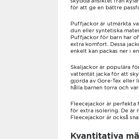
skydda ansiktet från kylan
för att ge en bättre pass
Puffjackor är utmärkta va
dun eller syntetiska mater
Puffjackor för barn har o
extra komfort. Dessa jack
enkelt kan packas ner i en
Skaljackor är populära fö
vattentät jacka för att sk
gjorda av Gore-Tex eller 
hålla barnen torra och va
Fleecejackor är perfekta f
för extra isolering. De är
Fleecejackor är också s
Kvantitativa m