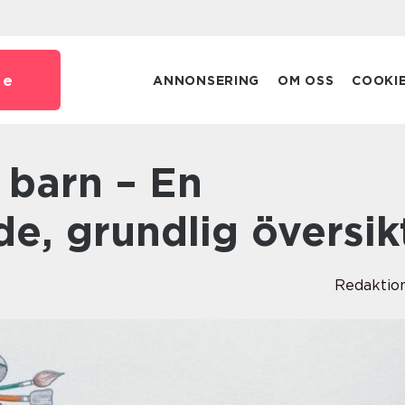
se
ANNONSERING
OM OSS
COOKI
e, grundlig översik
Redaktio