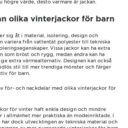
u högre värde, desto varmare är jackan.
an olika vinterjackor för barn
er sig åt i material, isolering, design och
 variera från vattentät polyester till tekniska
soleringsegenskaper. Vissa jackor kan ha extra
den som bröst och rygg, medan andra kan ha
t ge extra värmealternativ. Designen kan också
tidlös stil till mer trendiga mönster och färger
tiv för barn.
 för- och nackdelar med olika vinterjackor för
ckor för vinter haft enkla design och mindre
ar i allmänhet mer praktiska än modeinriktade. I
har dock utvecklingen av tekniska material och
rkningen av mer avancerade vinterjackor för barn.