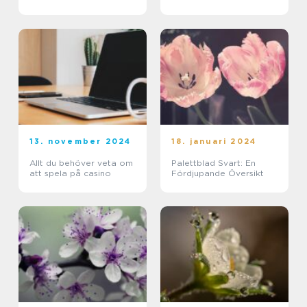
13. november 2024
18. januari 2024
Allt du behöver veta om
Palettblad Svart: En
att spela på casino
Fördjupande Översikt