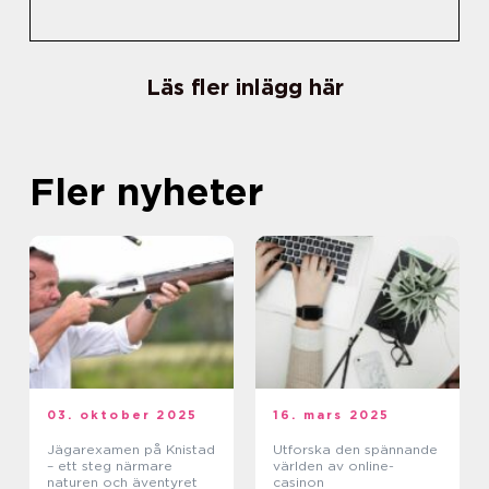
Läs fler inlägg här
Fler nyheter
03. oktober 2025
16. mars 2025
Jägarexamen på Knistad
Utforska den spännande
– ett steg närmare
världen av online-
naturen och äventyret
casinon