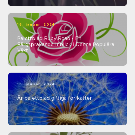
16. januari 2024
Palettblad Ruby Road - En
Färgsprakande Inblick i Denna Populära
Växt
16. januari 2024
Är palettblad giftiga för katter