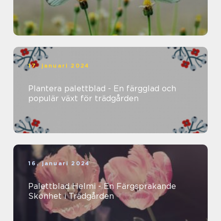
17. januari 2024
Plantera palettblad - En färgglad och
populär växt för trädgården
16. januari 2024
Palettblad Helmi - En Färgsprakande
Skönhet i Trädgården