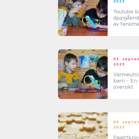
2023
Youtube b
djupgåend
av fenom
03. septe
2023
Värmeutsl
barn – En 
översikt
03. septe
2023
Palettkniv