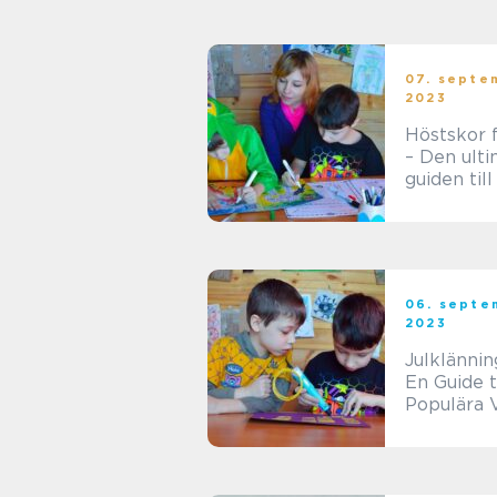
färdighete
barn
07. septe
2023
Höstskor 
– Den ult
guiden till
köp
06. septe
2023
Julklännin
En Guide ti
Populära 
Stilar