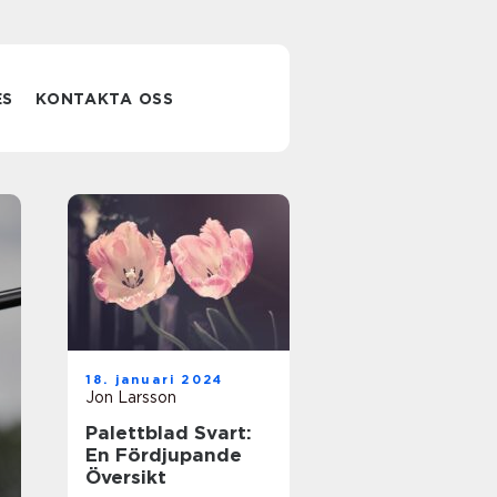
ES
KONTAKTA OSS
Utforska den
18. januari 2024
spännande
Jon Larsson
Palettblad Svart:
världen av
En Fördjupande
Översikt