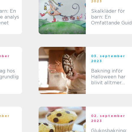
2023
arn: En
Skalkläder för
e analys
barn: En
enet
Omfattande Guid
mber
03. september
2023
ag hos
Bakning inför
grundlig
Halloween har
blivit alltmer
populärt under d
senaste åren då
människor vill
sätta sin egen
prägel på denna
mber
02. september
festliga högtid
2023
Glukosbakning: