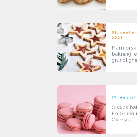
presenten
01. septe
2023
Marmorsk
bakning: 
grundligh
sökning a
populär t
31. august
Glykos ba
En Grundl
Översikt