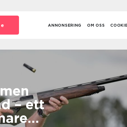
se
ANNONSERING
OM OSS
COOKI
amen
d – ett
mare