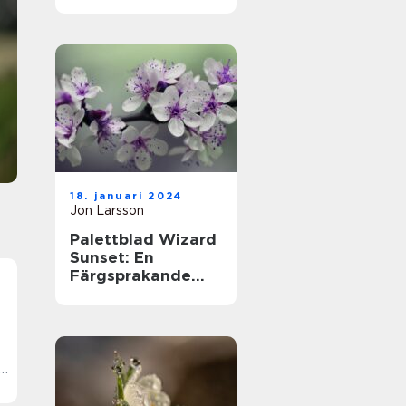
online-casinon
Casinon har länge fascinerat människor med si
blinkande ljus, möjligheten att vinna stort och
den spänning som följer med varje spinn av
rouletthjulet. I denna artikel komme...
18. januari 2024
Jon Larsson
Palettblad Wizard
Sunset: En
Färgsprakande
Översikt