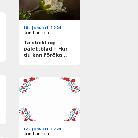
18. januari 2024
Jon Larsson
Ta stickling
g
palettblad – Hur
du kan föröka
denna populära
växt
17. januari 2024
n
Jon Larsson