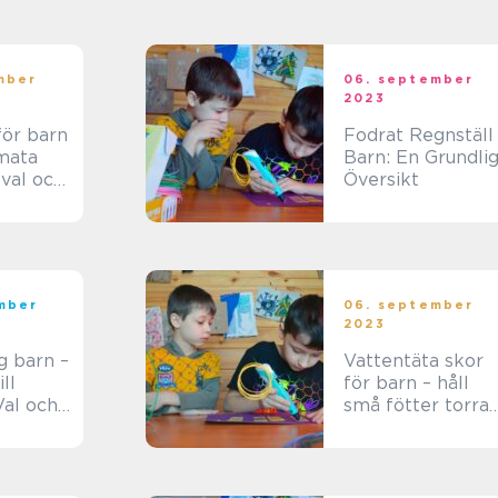
r hos
mber
06. september
2023
för barn
Fodrat Regnställ
imata
Barn: En Grundli
 val och
Översikt
mber
06. september
2023
g barn –
Vattentäta skor
ll
för barn – håll
Val och
små fötter torra
och bekväma i
alla
väderförhållande