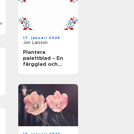
e
17. januari 2024
Jon Larsson
Plantera
palettblad – En
färgglad och
populär växt för
trädgården
e