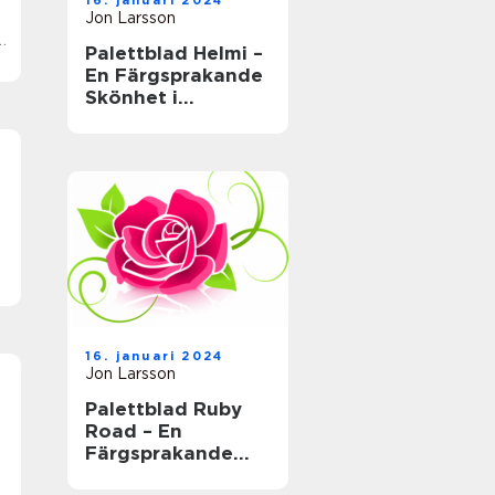
16. januari 2024
Jon Larsson
i
Palettblad Helmi –
En Färgsprakande
Skönhet i
Trädgården
16. januari 2024
Jon Larsson
Palettblad Ruby
Road – En
Färgsprakande
Inblick i Denna