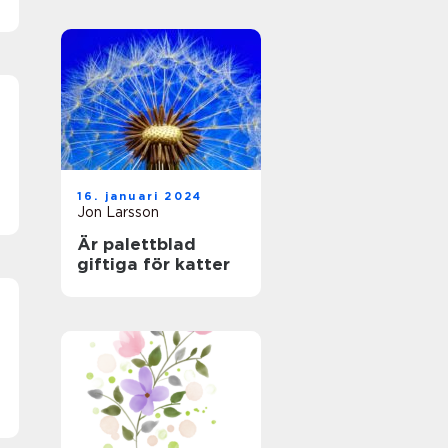
Populära Växt
16. januari 2024
Jon Larsson
Är palettblad
giftiga för katter
r
k