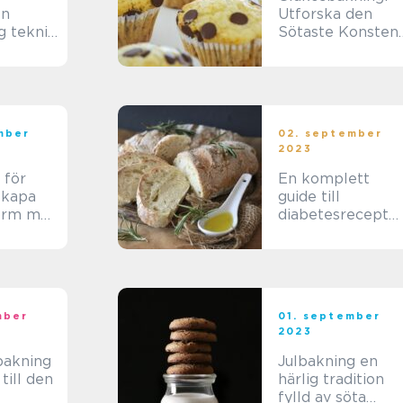
En
Utforska den
g teknik
Sötaste Konsten 
apa
Köket
a
mber
02. september
2023
 för
En komplett
Skapa
guide till
form med
diabetesrecept
och
för bakning
mber
01. september
2023
bakning
Julbakning en
till den
härlig tradition
fylld av söta