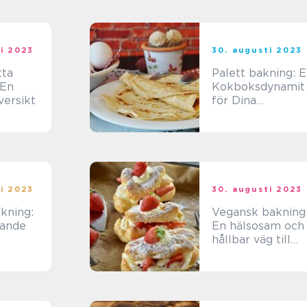
i 2023
30. augusti 2023
tta
Palett bakning: 
 En
Kokboksdynamit
versikt
för Dina
Munsbitar
i 2023
30. augusti 2023
kning:
Vegansk bakning
tande
En hälsosam och
hållbar väg till
garen
söta smaker