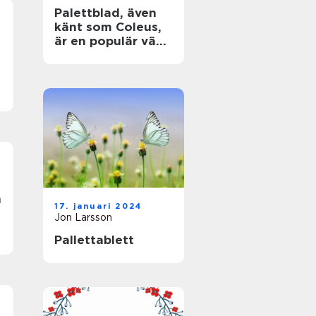
Palettblad, även
känt som Coleus,
är en populär växt
som älskas för
sina färgglada,
mönstrade blad
 i
n
17. januari 2024
Jon Larsson
Pallettablett