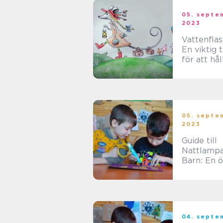
05. septe
2023
Vattenflas
En viktig 
för att hål
barn hydr
05. septe
2023
Guide till
Nattlampa
Barn: En ö
över typer
fördelar o
populära
alternativ
04. septe