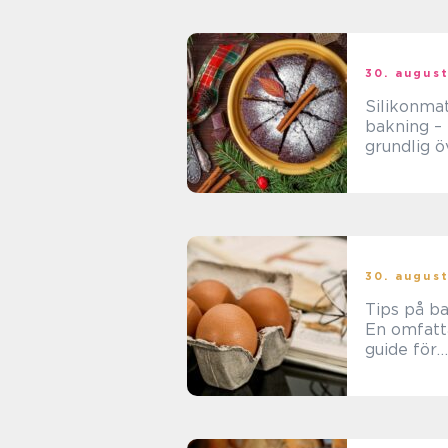
30. august
Silikonma
bakning –
grundlig ö
30. august
Tips på ba
En omfat
guide för
hemmaba