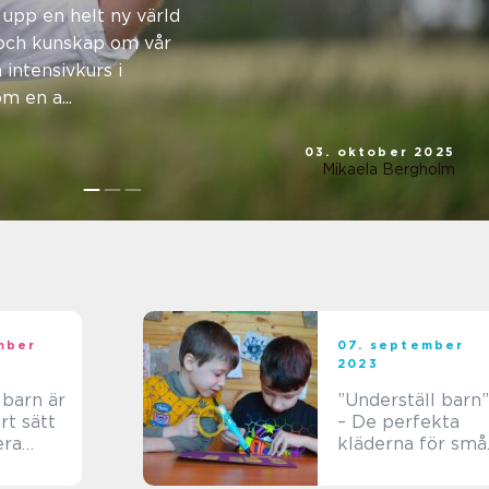
och
upp en helt ny värld
 och kunskap om vår
t
 intensivkurs i
 en a...
03. oktober 2025
Mikaela Bergholm
mber
07. september
2023
 barn är
”Underställ barn”
rt sätt
– De perfekta
era
kläderna för små
t och
äventyrare
lika