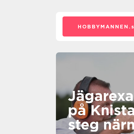
HOBBYMANNEN.
Jägarex
på Knista
steg när