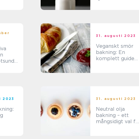
läckerheter och
gemenskap
mber
31. augusti 2023
Veganskt smör
iva
bakning: En
en
komplett guide
etsunder
till en hälsosam
v en
och världsvänlig
eknik
bakning
i 2023
31. augusti 2023
kning:
Neutral olja
ig
bakning – ett
mångsidigt val fö
perfekta bakver