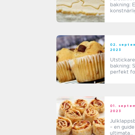
bakning: 
konstnärli
för att sk
fantastisk
bakverk
02. septe
2023
Utstickare
bakning: 
perfekt 
hantverk 
precision
01. septe
2023
Julklapps
– en guide 
ultimata