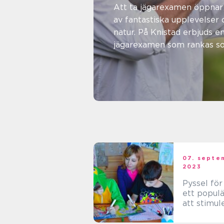
naturen 
Att ta jägarexamen öppnar 
av fantastiska upplevelser
äventyre
natur. På Knistad erbjuds en
jägarexamen som rankas som
. november 2024
Saga Vinde
07. septe
2023
Pyssel för
ett populä
att stimul
kreativite
utveckla o