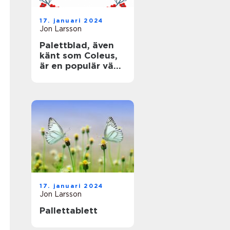
17. januari 2024
Jon Larsson
Palettblad, även
känt som Coleus,
är en populär växt
som älskas för
sina färgglada,
mönstrade blad
17. januari 2024
Jon Larsson
Pallettablett