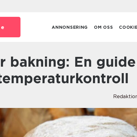
se
ANNONSERING
OM OSS
COOKI
t temperaturkontroll
Redaktio