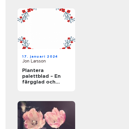
17. januari 2024
Jon Larsson
Plantera
palettblad – En
färgglad och
populär växt för
trädgården