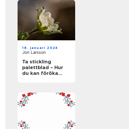
18. januari 2024
Jon Larsson
Ta stickling
palettblad – Hur
du kan föröka
denna populära
växt