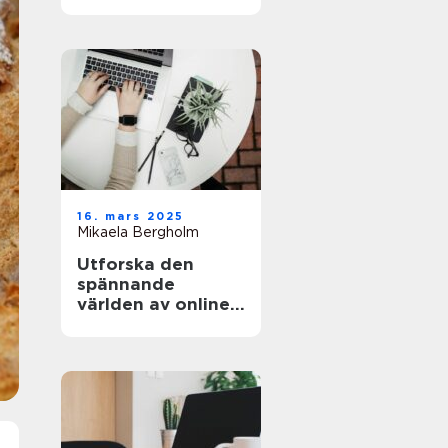
och äventyret
16. mars 2025
Mikaela Bergholm
Utforska den
spännande
världen av online-
casinon