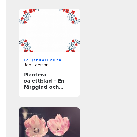
17. januari 2024
Jon Larsson
Plantera
palettblad – En
färgglad och
populär växt för
trädgården