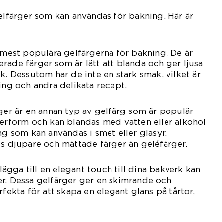
gelfärger som kan användas för bakning. Här är
:
e mest populära gelfärgerna för bakning. De är
rade färger som är lätt att blanda och ger ljusa
k. Dessutom har de inte en stark smak, vilket är
cing och andra delikata recept.
rger är en annan typ av gelfärg som är populär
verform och kan blandas med vatten eller alkohol
ng som kan användas i smet eller glasyr.
is djupare och mättade färger än geléfärger.
 lägga till en elegant touch till dina bakverk kan
er. Dessa gelfärger ger en skimrande och
rfekta för att skapa en elegant glans på tårtor,