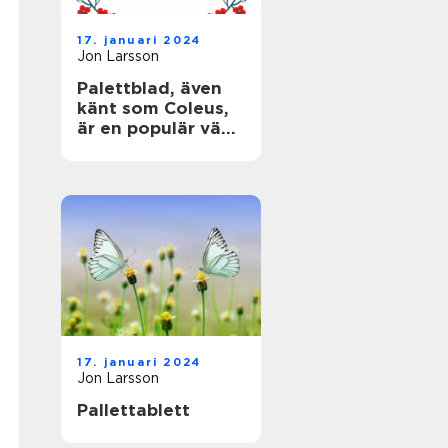
17. januari 2024
Jon Larsson
Palettblad, även
känt som Coleus,
är en populär växt
som älskas för
sina färgglada,
mönstrade blad
17. januari 2024
Jon Larsson
Pallettablett