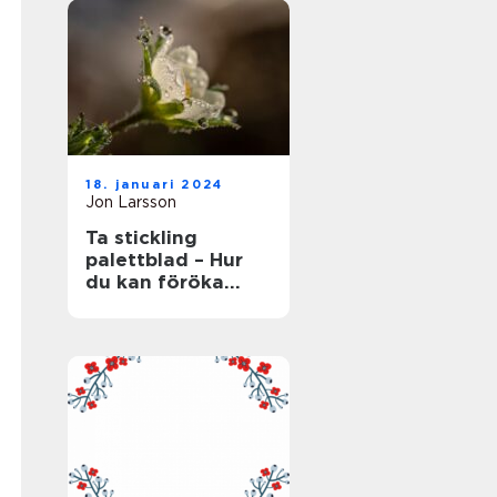
18. januari 2024
Jon Larsson
Ta stickling
palettblad – Hur
du kan föröka
denna populära
växt