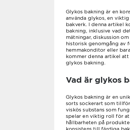
Glykos bakning är en kon
använda glykos, en viktig
bakverk. I denna artikel 
bakning, inklusive vad det
mätningar, diskussion om 
historisk genomgång av f
hemmakonditor eller bara 
kommer denna artikel att 
glykos bakning.
Vad är glykos 
Glykos bakning är en unik
sorts sockerart som tillfö
viskös substans som fun
spelar en viktig roll för a
hållbarheten på produkter
konsistens till färdiga ba