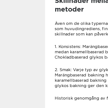
Skillnader mell
metoder
Även om de olika typerna
som huvudingrediens, finn
skillnader som kan påverk
1. Konsistens: Marängbase
medan karamellbaserad b
Chokladbaserad glykos ba
2. Smak: Varje typ av gly
Marängbaserad bakning ha
karamellbaserad bakning 
glykos bakning ger den k
Historisk genomgång av 