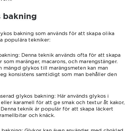
s bakning
glykos bakning som används för att skapa olika
ra populära tekniker:
akning: Denna teknik används ofta för att skapa
ser som maränger, macarons, och marengstänger.
ten mängd glykos till marängsmeten kan man
seg konsistens samtidigt som man behåller den
aserad glykos bakning: Här används glykos i
ller karamell för att ge smak och textur åt kakor,
 Denna teknik är populär för att skapa läckert
aramellbitar och knäck.
 bakning: Glykos kan även användas med choklad