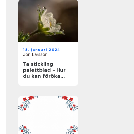
18. januari 2024
Jon Larsson
Ta stickling
palettblad – Hur
du kan föröka
denna populära
växt