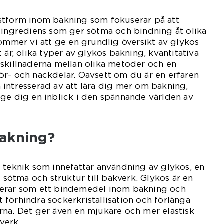
stform inom bakning som fokuserar på att
 ingrediens som ger sötma och bindning åt olika
kommer vi att ge en grundlig översikt av glykos
 är, olika typer av glykos bakning, kvantitativa
skillnaderna mellan olika metoder och en
ör- och nackdelar. Oavsett om du är en erfaren
intresserad av att lära dig mer om bakning,
ge dig en inblick i den spännande världen av
bakning?
 teknik som innefattar användning av glykos, en
r sötma och struktur till bakverk. Glykos är en
gerar som ett bindemedel inom bakning och
tt förhindra sockerkristallisation och förlänga
na. Det ger även en mjukare och mer elastisk
kverk.