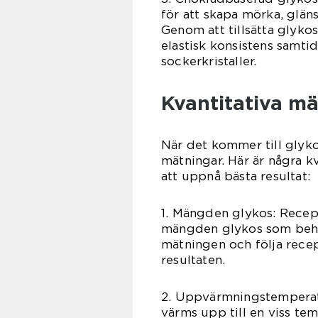
för att skapa mörka, glän
Genom att tillsätta glyko
elastisk konsistens samtid
sockerkristaller.
Kvantitativa m
När det kommer till glykos
mätningar. Här är några k
att uppnå bästa resultat:
1. Mängden glykos: Recep
mängden glykos som behöv
mätningen och följa rece
resultaten.
2. Uppvärmningstemperatur
värms upp till en viss te