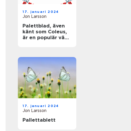
17. januari 2024
Jon Larsson
Palettblad, även
känt som Coleus,
är en populär växt
som älskas för
sina färgglada,
mönstrade blad
17. januari 2024
Jon Larsson
Pallettablett