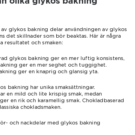
an olika glykos bakning
 av glykos bakning delar användningen av glykos
s det skillnader som bör beaktas. Här är några
a resultatet och smaken:
rad glykos bakning ger en mer luftig konsistens,
akning ger en mer seghet och tuggighet.
kning ger en knaprig och glansig yta.
kos bakning har unika smaksättningar.
r en mild och lite krispig smak, medan
ger en rik och karamellig smak. Chokladbaserad
lassiska chokladsmaken.
för- och nackdelar med glykos bakning