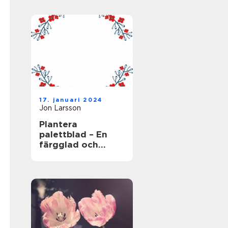
17. januari 2024
Jon Larsson
Plantera
palettblad – En
färgglad och
populär växt för
trädgården