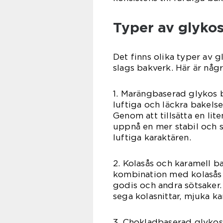
Typer av glyko
Det finns olika typer av 
slags bakverk. Här är någ
1. Marängbaserad glykos b
luftiga och läckra bakel
Genom att tillsätta en li
uppnå en mer stabil och 
luftiga karaktären.
2. Kolasås och karamell b
kombination med kolasås e
godis och andra sötsaker.
sega kolasnittar, mjuka k
3. Chokladbaserad glykos