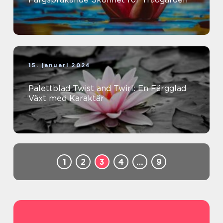
15. januari 2024
Palettblad Twist and Twirl: En Färgglad
Växt med Karaktär
1
2
3
4
…
9