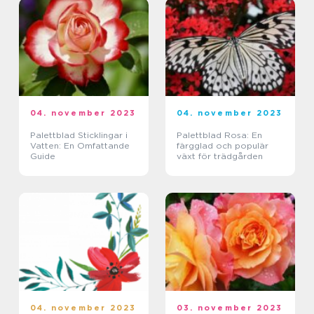
04. november 2023
04. november 2023
Palettblad Sticklingar i
Palettblad Rosa: En
Vatten: En Omfattande
färgglad och populär
Guide
växt för trädgården
04. november 2023
03. november 2023