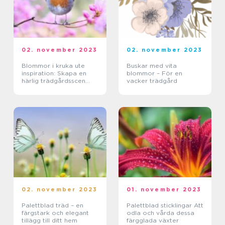
02. november 2023
02. november 2023
Blommor i kruka ute
Buskar med vita
inspiration: Skapa en
blommor – För en
härlig trädgårdsscen
vacker trädgård
med blommande växter
02. november 2023
01. november 2023
Palettblad träd – en
Palettblad sticklingar Att
färgstark och elegant
odla och vårda dessa
tillägg till ditt hem
färgglada växter