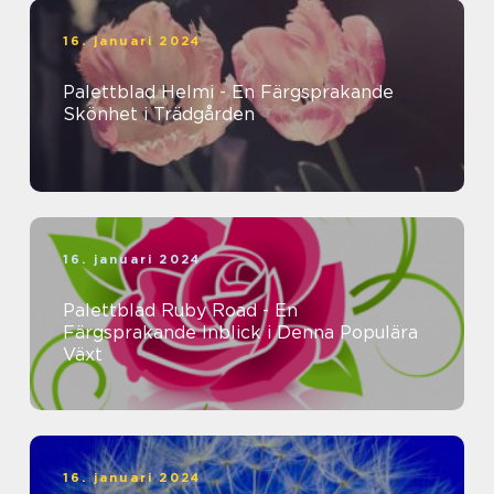
16. januari 2024
Palettblad Helmi - En Färgsprakande
Skönhet i Trädgården
16. januari 2024
Palettblad Ruby Road - En
Färgsprakande Inblick i Denna Populära
Växt
16. januari 2024