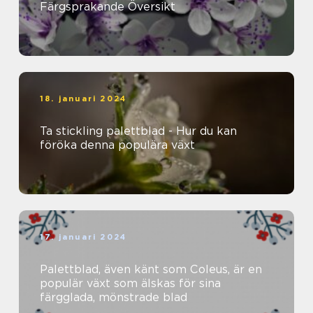
Färgsprakande Översikt
18. januari 2024
Ta stickling palettblad - Hur du kan
föröka denna populära växt
17. januari 2024
Palettblad, även känt som Coleus, är en
populär växt som älskas för sina
färgglada, mönstrade blad