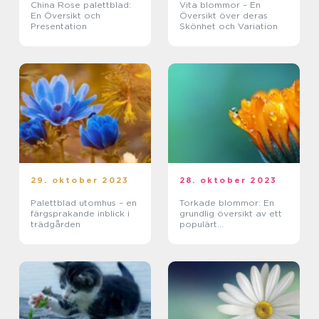
China Rose palettblad:
Vita blommor – En
En Översikt och
Översikt över deras
Presentation
Skönhet och Variation
29. oktober 2023
28. oktober 2023
Palettblad utomhus – en
Torkade blommor: En
färgsprakande inblick i
grundlig översikt av ett
trädgården
populärt
blomsterarrangemang