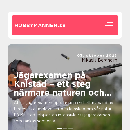
HOBBYMANNEN.
se
03. oktober 2025
Mikaela Bergholm
Jägarexamen på
Knistad – ett steg
närmare naturen och
äventyret
Att ta jägarexamen öppnar upp en helt ny värld av
fantastiska upplevelser och kunskap om vår natur.
På Knistad erbjuds en intensivkurs i jägarexamen
som rankas som en a...