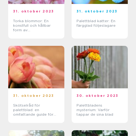
31. oktober 2023
31. oktober 2023
Torka blommor: En
Palettblad katter: En
konstfull och hållbar
färgglad följeslagare
form av
blomsterarrangemang
31. oktober 2023
30. oktober 2023
Skötselråd för
Palettbladens
palettblad: en
mysterium: Varför
omfattande guide för
tappar de sina blad
att lyckas odla och ta
hand om denna
populära växt