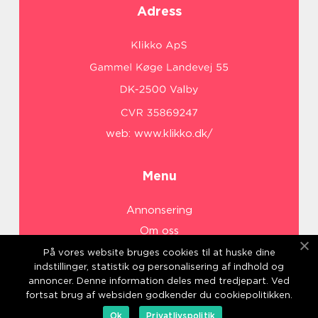
Adress
web:
www.klikko.dk/
Menu
Annonsering
Om oss
Cookies
På vores website bruges cookies til at huske dine
indstillinger, statistik og personalisering af indhold og
Kontakta oss
annoncer. Denne information deles med tredjepart. Ved
Sitemap
fortsat brug af websiden godkender du cookiepolitikken.
Ok
Privatlivspolitik