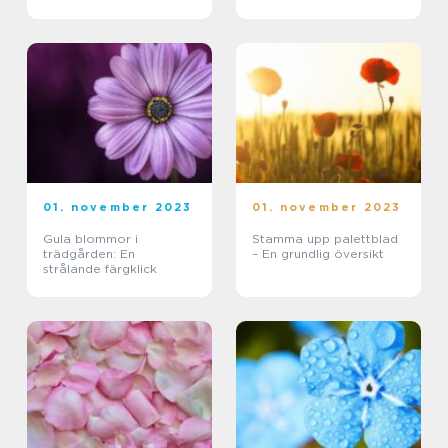
01. november 2023
01. november 2023
Gula blommor i
Stamma upp palettblad
trädgården: En
– En grundlig översikt
strålande färgklick