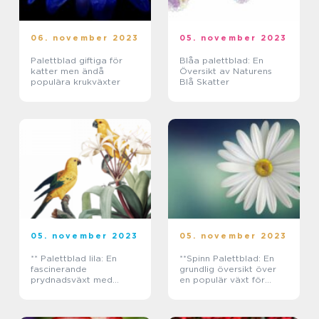
06. november 2023
05. november 2023
Palettblad giftiga för
Blåa palettblad: En
katter men ändå
Översikt av Naturens
populära krukväxter
Blå Skatter
05. november 2023
05. november 2023
** Palettblad lila: En
**Spinn Palettblad: En
fascinerande
grundlig översikt över
prydnadsväxt med
en populär växt för
många variationer**
privata trädgårdar**