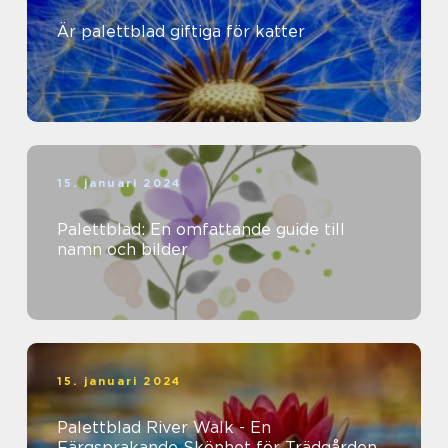
Är palettblad giftiga för katter
15. januari 2024
Palettblad: En omfattande guide till
namn och bilder
15. januari 2024
Palettblad River Walk - En
Färgsprakande Skönhet för Trädgården