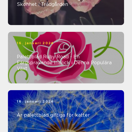
Skönhet i Trädgården
16. januari 2024
Palettblad Ruby Road - En
Färgsprakande Inblick i Denna Populära
Växt
16. januari 2024
Är palettblad giftiga för katter