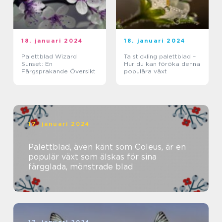
18. januari 2024
18. januari 2024
Palettblad Wizard
Ta stickling palettblad –
Sunset: En
Hur du kan föröka denna
Färgsprakande Översikt
populära växt
17. januari 2024
Palettblad, även känt som Coleus, är en
populär växt som älskas för sina
färgglada, mönstrade blad
17. januari 2024