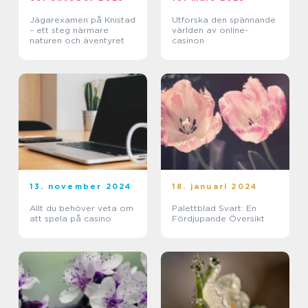
Jägarexamen på Knistad
Utforska den spännande
– ett steg närmare
världen av online-
naturen och äventyret
casinon
13. november 2024
18. januari 2024
Allt du behöver veta om
Palettblad Svart: En
att spela på casino
Fördjupande Översikt