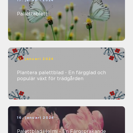
Pallettablett
17. januari 2024
Plantera palettblad - En färgglad och
populär växt för trädgården
16. januari 2024
Palettblad Helmi - En Färgsprakande