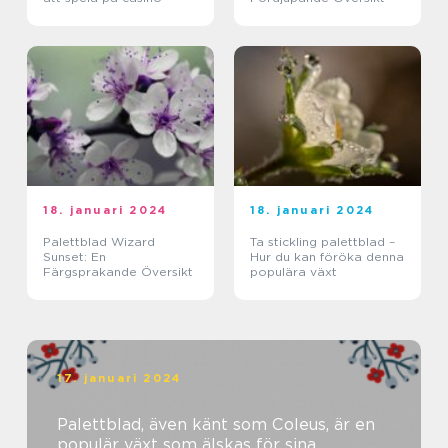
18. januari 2024
18. januari 2024
Palettblad Wizard
Ta stickling palettblad –
Sunset: En
Hur du kan föröka denna
Färgsprakande Översikt
populära växt
17. januari 2024
Palettblad, även känt som Coleus, är en
populär växt som älskas för sina