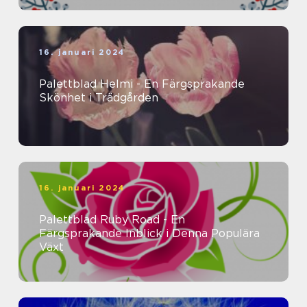
16. januari 2024
Palettblad Helmi - En Färgsprakande
Skönhet i Trädgården
16. januari 2024
Palettblad Ruby Road - En
Färgsprakande Inblick i Denna Populära
Växt