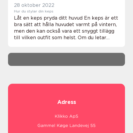
28 oktober 2022
Hur du stylar din keps
Låt en keps pryda ditt huvud En keps är ett
bra sätt att hålla huvudet varmt på vintern,
men den kan också vara ett snyggt tillägg
till vilken outfit som helst. Om du letar
efter sätt att styla din keps har du kommit
till rätt ställe. I det här blogg...
Adress