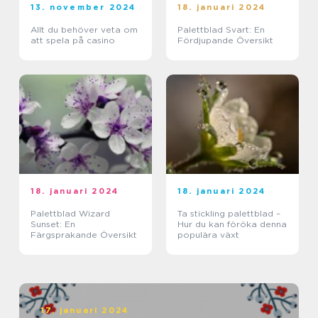
13. november 2024
18. januari 2024
Allt du behöver veta om
Palettblad Svart: En
att spela på casino
Fördjupande Översikt
18. januari 2024
18. januari 2024
Palettblad Wizard
Ta stickling palettblad –
Sunset: En
Hur du kan föröka denna
Färgsprakande Översikt
populära växt
17. januari 2024