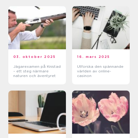
03. oktober 2025
16. mars 2025
Jägarexamen på Knistad
Utforska den spännande
– ett steg närmare
världen av online-
naturen och äventyret
casinon