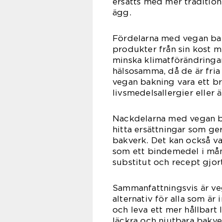
ersatts med mer traditio
ägg.
Fördelarna med vegan bak
produkter från sin kost mi
minska klimatförändringa
hälsosamma, då de är fria
vegan bakning vara ett br
livsmedelsallergier eller 
Nackdelarna med vegan bak
hitta ersättningar som ge
bakverk. Det kan också va
som ett bindemedel i mån
substitut och recept gjort
Sammanfattningsvis är ve
alternativ för alla som är
och leva ett mer hållbart
läckra och njutbara bakve