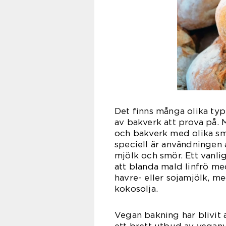
Det finns många olika typ
av bakverk att prova på. M
och bakverk med olika sm
speciell är användningen a
mjölk och smör. Ett vanli
att blanda mald linfrö me
havre- eller sojamjölk, m
kokosolja.
Vegan bakning har blivit al
ett brett utbud av veganv