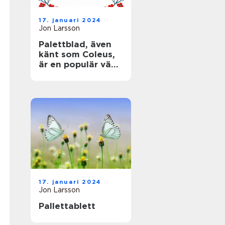
17. januari 2024
Jon Larsson
Palettblad, även
känt som Coleus,
är en populär växt
som älskas för
sina färgglada,
mönstrade blad
17. januari 2024
Jon Larsson
Pallettablett