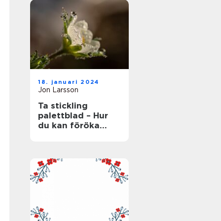
18. januari 2024
Jon Larsson
Ta stickling
palettblad – Hur
du kan föröka
denna populära
växt