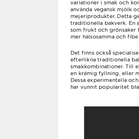
variationer i smak och ko
använda vegansk mjölk och
mejeriprodukter. Detta g
traditionella bakverk. En
som frukt och grönsaker fö
mer hälsosamma och fiber
Det finns också specialis
efterlikna traditionella b
smakkombinationer. Till 
en krämig fyllning, eller 
Dessa experimentella och
har vunnit popularitet bl