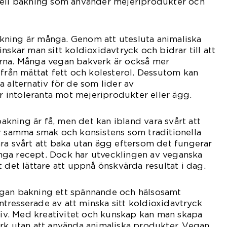
nell bakning som använder mejeriprodukter och
ning är många. Genom att utesluta animaliska
nskar man sitt koldioxidavtryck och bidrar till att
rna. Många vegan bakverk är också mer
 från mättat fett och kolesterol. Dessutom kan
a alternativ för de som lider av
är intoleranta mot mejeriprodukter eller ägg.
ning är få, men det kan ibland vara svårt att
r samma smak och konsistens som traditionella
ra svårt att baka utan ägg eftersom det fungerar
ga recept. Dock har utvecklingen av veganska
 det lättare att uppnå önskvärda resultat i dag.
gan bakning ett spännande och hälsosamt
 intresserade av att minska sitt koldioxidavtryck
 liv. Med kreativitet och kunskap kan man skapa
rk utan att använda animaliska produkter. Vegan