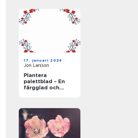
17. januari 2024
Jon Larsson
Plantera
palettblad – En
färgglad och
populär växt för
trädgården