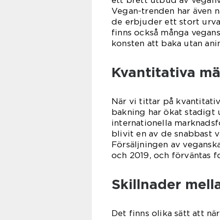
Vegan-trenden har även nå
de erbjuder ett stort urva
finns också många vegans
konsten att baka utan ani
Kvantitativa m
När vi tittar på kvantitat
bakning har ökat stadigt 
internationella marknadsf
blivit en av de snabbast 
Försäljningen av vegans
och 2019, och förväntas fo
Skillnader mell
Det finns olika sätt att nä