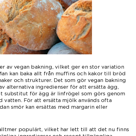
er av vegan bakning, vilket ger en stor variation
an kan baka allt från muffins och kakor till bröd
aker och strukturer. Det som gör vegan bakning
v alternativa ingredienser för att ersätta ägg,
gt substitut för ägg är linfrögel som görs genom
d vatten. För att ersätta mjölk används ofta
edan smör kan ersättas med margarin eller
ltmer populärt, vilket har lett till att det nu finns
änliga ingredienser och recept tillgängliga.