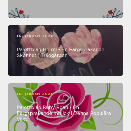
16. januari 2024
Palettblad Helmi - En Färgsprakande
Skönhet i Trädgården
16. januari 2024
Palettblad Ruby Road - En
Färgsprakande Inblick i Denna Populära
Växt