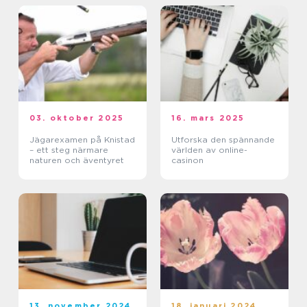
03. oktober 2025
16. mars 2025
Jägarexamen på Knistad
Utforska den spännande
– ett steg närmare
världen av online-
naturen och äventyret
casinon
13. november 2024
18. januari 2024