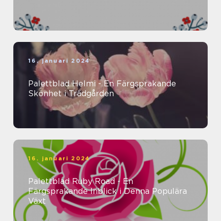
16. januari 2024
Palettblad Helmi - En Färgsprakande
Skönhet i Trädgården
16. januari 2024
Palettblad Ruby Road - En
Färgsprakande Inblick i Denna Populära
Växt