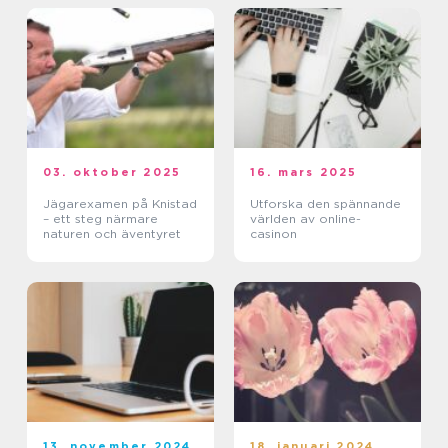
03. oktober 2025
16. mars 2025
Jägarexamen på Knistad
Utforska den spännande
– ett steg närmare
världen av online-
naturen och äventyret
casinon
13. november 2024
18. januari 2024