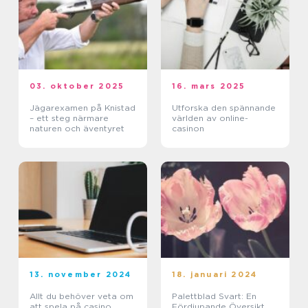
03. oktober 2025
16. mars 2025
Jägarexamen på Knistad
Utforska den spännande
– ett steg närmare
världen av online-
naturen och äventyret
casinon
13. november 2024
18. januari 2024
Allt du behöver veta om
Palettblad Svart: En
att spela på casino
Fördjupande Översikt