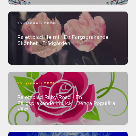
16. januari 2024
Palettblad Helmi - En Färgsprakande
Skönhet i Trädgården
16. januari 2024
Palettblad Ruby Road - En
Färgsprakande Inblick i Denna Populära
Växt