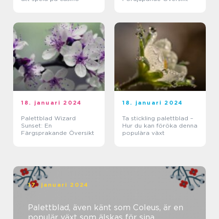
18. januari 2024
18. januari 2024
Palettblad Wizard
Ta stickling palettblad –
Sunset: En
Hur du kan föröka denna
Färgsprakande Översikt
populära växt
17. januari 2024
Palettblad, även känt som Coleus, är en
populär växt som älskas för sina