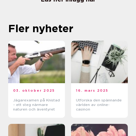
Fler nyheter
03. oktober 2025
16. mars 2025
Jägarexamen på Knistad
Utforska den spännande
– ett steg närmare
världen av online-
naturen och äventyret
casinon