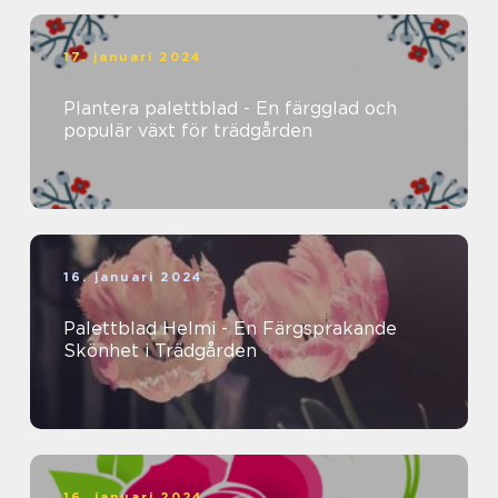
17. januari 2024
Plantera palettblad - En färgglad och
populär växt för trädgården
16. januari 2024
Palettblad Helmi - En Färgsprakande
Skönhet i Trädgården
16. januari 2024