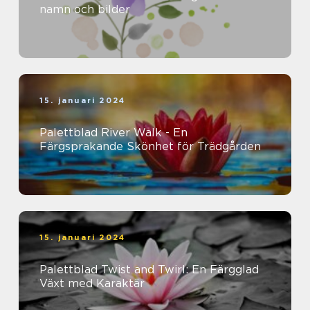
namn och bilder
15. januari 2024
Palettblad River Walk - En
Färgsprakande Skönhet för Trädgården
15. januari 2024
Palettblad Twist and Twirl: En Färgglad
Växt med Karaktär