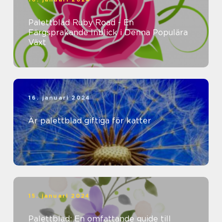
Palettblad Ruby Road - En
Färgsprakande Inblick i Denna Populära
Växt
16. januari 2024
Är palettblad giftiga för katter
15. januari 2024
Palettblad: En omfattande guide till