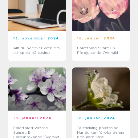
13. november 2024
18. januari 2024
Allt du behöver veta om
Palettblad Svart: En
att spela på casino
Fördjupande Översikt
18. januari 2024
18. januari 2024
Palettblad Wizard
Ta stickling palettblad –
Sunset: En
Hur du kan föröka denna
Färgsprakande Översikt
populära växt