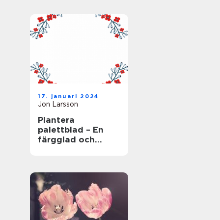
17. januari 2024
Jon Larsson
Plantera
palettblad – En
färgglad och
populär växt för
trädgården