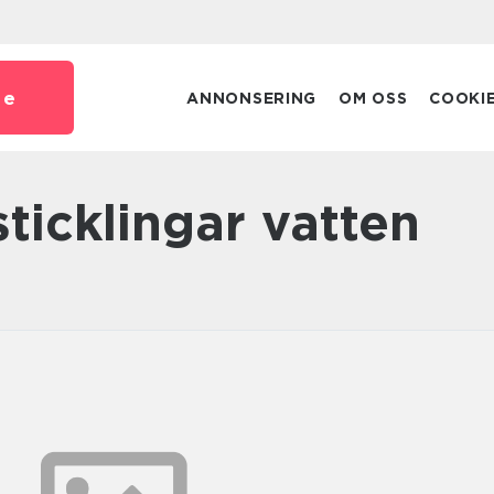
se
ANNONSERING
OM OSS
COOKI
 sticklingar vatten