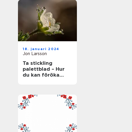
18. januari 2024
Jon Larsson
Ta stickling
palettblad – Hur
du kan föröka
denna populära
växt