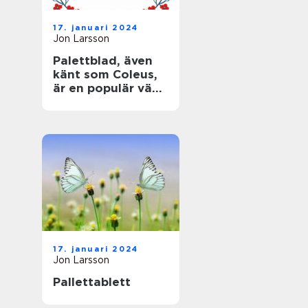
17. januari 2024
Jon Larsson
Palettblad, även
känt som Coleus,
är en populär växt
som älskas för
sina färgglada,
mönstrade blad
17. januari 2024
Jon Larsson
Pallettablett