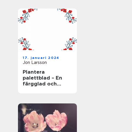
17. januari 2024
Jon Larsson
Plantera
palettblad – En
färgglad och
populär växt för
trädgården