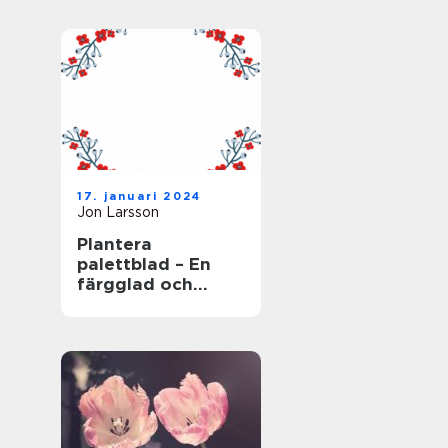
17. januari 2024
Jon Larsson
Plantera
palettblad – En
färgglad och
populär växt för
trädgården