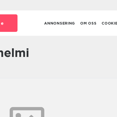
se
ANNONSERING
OM OSS
COOKI
 helmi