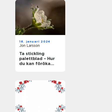
18. januari 2024
Jon Larsson
Ta stickling
palettblad – Hur
du kan föröka
denna populära
växt