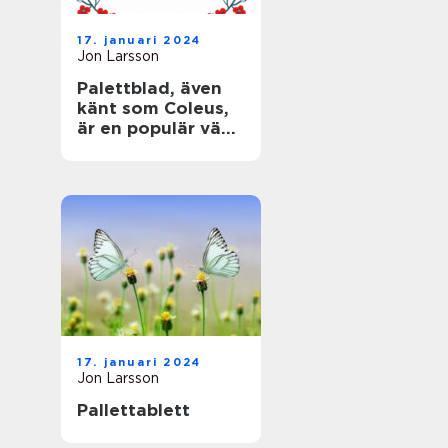
17. januari 2024
Jon Larsson
Palettblad, även
känt som Coleus,
är en populär växt
som älskas för
sina färgglada,
mönstrade blad
17. januari 2024
Jon Larsson
Pallettablett