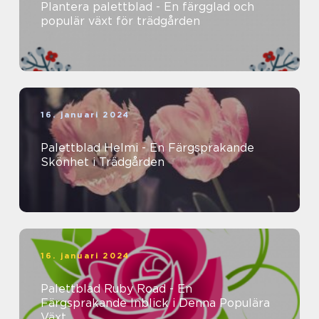
Plantera palettblad - En färgglad och
populär växt för trädgården
16. januari 2024
Palettblad Helmi - En Färgsprakande
Skönhet i Trädgården
16. januari 2024
Palettblad Ruby Road - En
Färgsprakande Inblick i Denna Populära
Växt