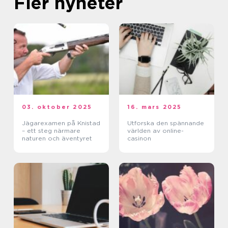
Fler nyheter
03. oktober 2025
16. mars 2025
Jägarexamen på Knistad
Utforska den spännande
– ett steg närmare
världen av online-
naturen och äventyret
casinon