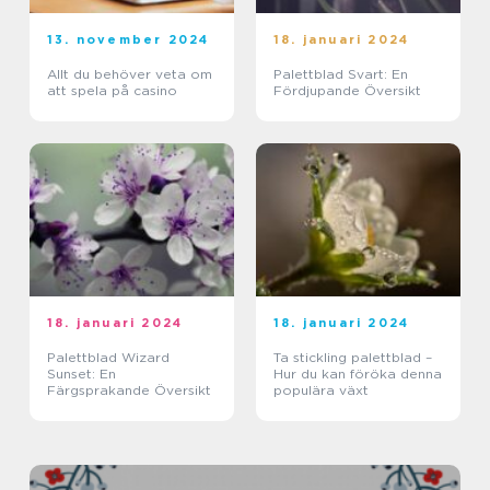
13. november 2024
18. januari 2024
Allt du behöver veta om
Palettblad Svart: En
att spela på casino
Fördjupande Översikt
18. januari 2024
18. januari 2024
Palettblad Wizard
Ta stickling palettblad –
Sunset: En
Hur du kan föröka denna
Färgsprakande Översikt
populära växt