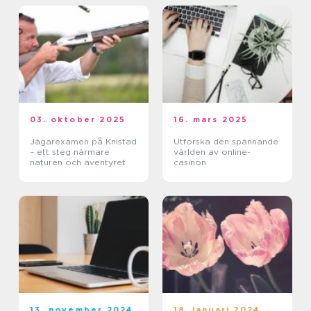
03. oktober 2025
16. mars 2025
Jägarexamen på Knistad
Utforska den spännande
– ett steg närmare
världen av online-
naturen och äventyret
casinon
13. november 2024
18. januari 2024