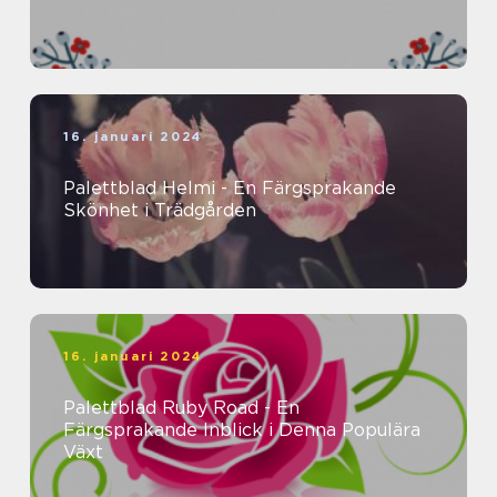
16. januari 2024
Palettblad Helmi - En Färgsprakande
Skönhet i Trädgården
16. januari 2024
Palettblad Ruby Road - En
Färgsprakande Inblick i Denna Populära
Växt