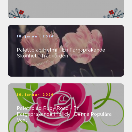
16. januari 2024
Palettblad Helmi - En Färgsprakande
Skönhet i Trädgården
16. januari 2024
Palettblad Ruby Road - En
Färgsprakande Inblick i Denna Populära
Växt