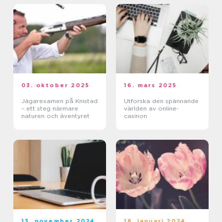
03. oktober 2025
16. mars 2025
Jägarexamen på Knistad
Utforska den spännande
– ett steg närmare
världen av online-
naturen och äventyret
casinon
13. november 2024
18. januari 2024