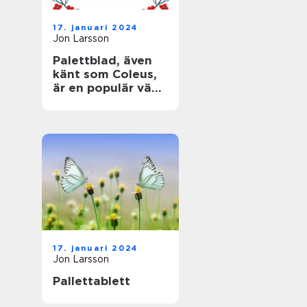
17. januari 2024
Jon Larsson
Palettblad, även
känt som Coleus,
är en populär växt
som älskas för
sina färgglada,
mönstrade blad
17. januari 2024
Jon Larsson
Pallettablett