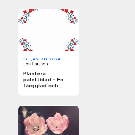
17. januari 2024
Jon Larsson
Plantera
palettblad – En
färgglad och
populär växt för
trädgården