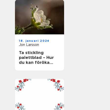
18. januari 2024
Jon Larsson
Ta stickling
palettblad – Hur
du kan föröka
denna populära
växt