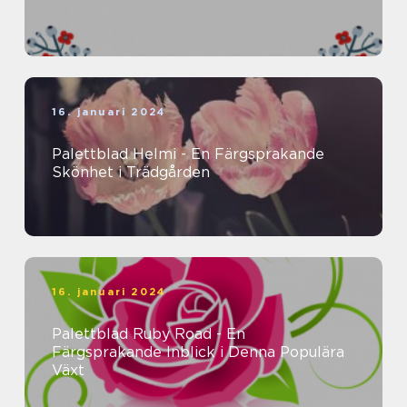
16. januari 2024
Palettblad Helmi - En Färgsprakande
Skönhet i Trädgården
16. januari 2024
Palettblad Ruby Road - En
Färgsprakande Inblick i Denna Populära
Växt