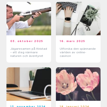
03. oktober 2025
16. mars 2025
Jägarexamen på Knistad
Utforska den spännande
– ett steg närmare
världen av online-
naturen och äventyret
casinon
13. november 2024
18. januari 2024