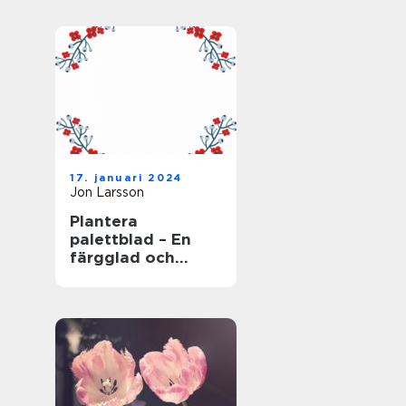
17. januari 2024
Jon Larsson
Plantera
palettblad – En
färgglad och
populär växt för
trädgården