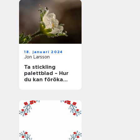
18. januari 2024
Jon Larsson
Ta stickling
palettblad – Hur
du kan föröka
denna populära
växt