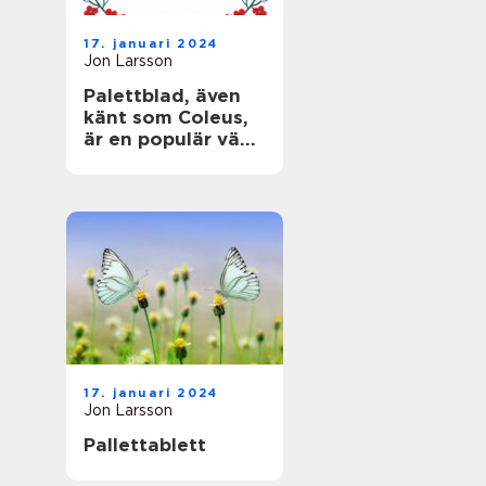
17. januari 2024
Jon Larsson
Palettblad, även
känt som Coleus,
är en populär växt
som älskas för
sina färgglada,
mönstrade blad
17. januari 2024
Jon Larsson
Pallettablett