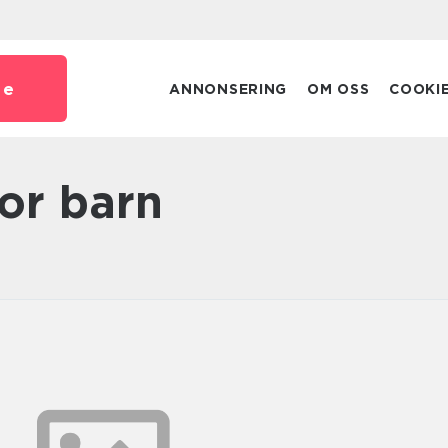
se
ANNONSERING
OM OSS
COOKI
kor barn