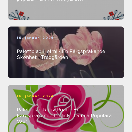
16. januari 2024
Palettblad Helmi - En Färgsprakande
Skönhet i Trädgården
16. januari 2024
Palettblad Ruby Road - En
Färgsprakande Inblick i Denna Populära
Växt