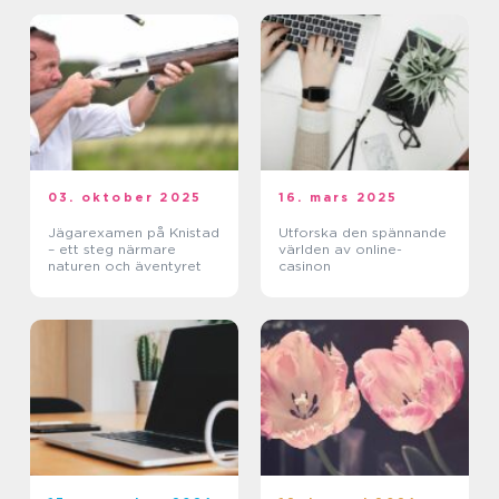
03. oktober 2025
16. mars 2025
Jägarexamen på Knistad
Utforska den spännande
– ett steg närmare
världen av online-
naturen och äventyret
casinon