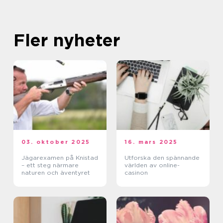
Fler nyheter
03. oktober 2025
16. mars 2025
Jägarexamen på Knistad
Utforska den spännande
– ett steg närmare
världen av online-
naturen och äventyret
casinon