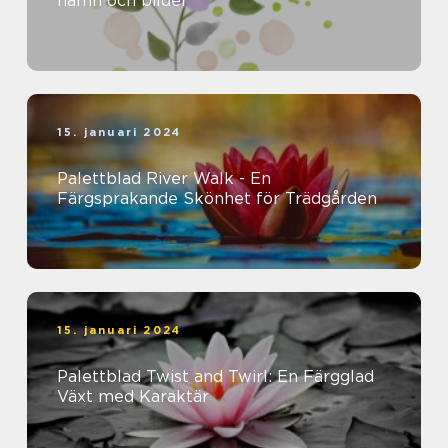
namn och bilder
15. januari 2024
Palettblad River Walk - En
Färgsprakande Skönhet för Trädgården
15. januari 2024
Palettblad Twist and Twirl: En Färgglad
Växt med Karaktär