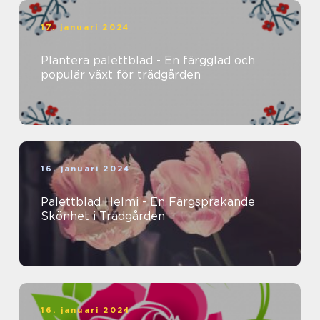
17. januari 2024
Plantera palettblad - En färgglad och
populär växt för trädgården
16. januari 2024
Palettblad Helmi - En Färgsprakande
Skönhet i Trädgården
16. januari 2024