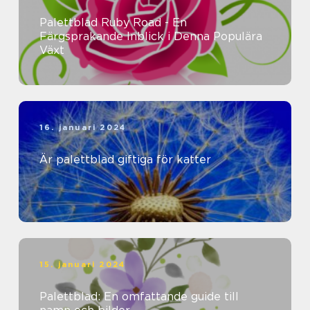
Palettblad Ruby Road - En
Färgsprakande Inblick i Denna Populära
Växt
16. januari 2024
Är palettblad giftiga för katter
15. januari 2024
Palettblad: En omfattande guide till