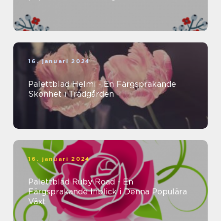
16. januari 2024
Palettblad Helmi - En Färgsprakande
Skönhet i Trädgården
16. januari 2024
Palettblad Ruby Road - En
Färgsprakande Inblick i Denna Populära
Växt