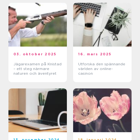
03. oktober 2025
16. mars 2025
Jägarexamen på Knistad
Utforska den spännande
– ett steg närmare
världen av online-
naturen och äventyret
casinon
13. november 2024
18. januari 2024