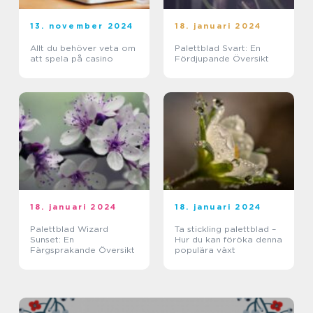
13. november 2024
18. januari 2024
Allt du behöver veta om
Palettblad Svart: En
att spela på casino
Fördjupande Översikt
18. januari 2024
18. januari 2024
Palettblad Wizard
Ta stickling palettblad –
Sunset: En
Hur du kan föröka denna
Färgsprakande Översikt
populära växt