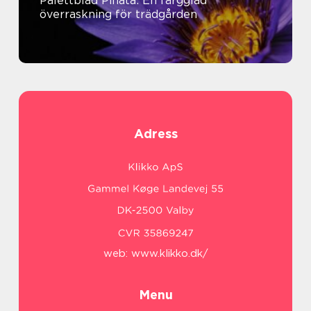
Palettblad Pinata: En färgglad
överraskning för trädgården
Adress
web:
www.klikko.dk/
Menu