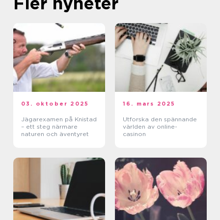
Fler nyheter
03. oktober 2025
16. mars 2025
Jägarexamen på Knistad
Utforska den spännande
– ett steg närmare
världen av online-
naturen och äventyret
casinon