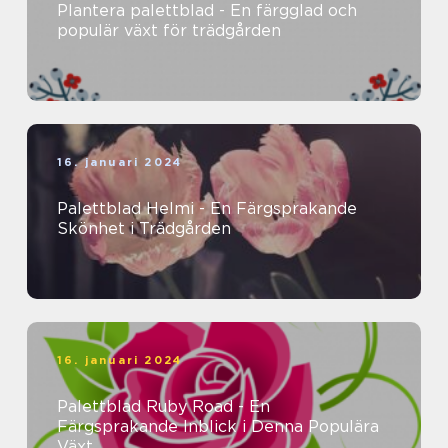
Plantera palettblad - En färgglad och
populär växt för trädgården
16. januari 2024
Palettblad Helmi - En Färgsprakande
Skönhet i Trädgården
16. januari 2024
Palettblad Ruby Road - En
Färgsprakande Inblick i Denna Populära
Växt