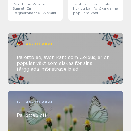
Palettblad Wizard
Ta stickling palettblad –
Sunset: En
Hur du kan föröka denna
Färgsprakande Översikt
populära växt
17. januari 2024
Palettblad, även känt som Coleus, är en
populär växt som älskas för sina
färgglada, mönstrade blad
17. januari 2024
Pallettablett