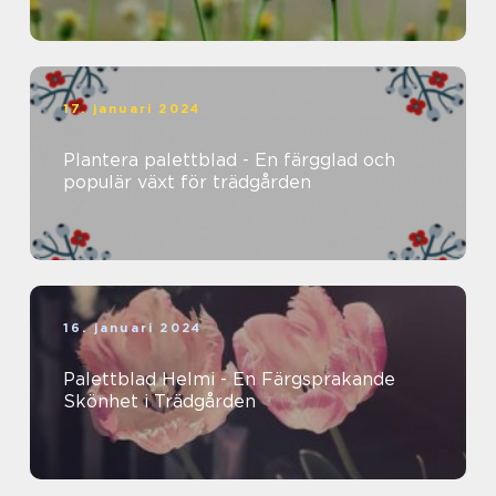
17. januari 2024
Plantera palettblad - En färgglad och
populär växt för trädgården
16. januari 2024
Palettblad Helmi - En Färgsprakande
Skönhet i Trädgården