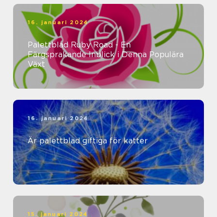
16. januari 2024
Palettblad Ruby Road - En
Färgsprakande Inblick i Denna Populära
Växt
16. januari 2024
Är palettblad giftiga för katter
15. januari 2024