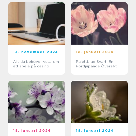
13. november 2024
18. januari 2024
Allt du behöver veta om
Palettblad Svart: En
att spela på casino
Fördjupande Översikt
18. januari 2024
18. januari 2024