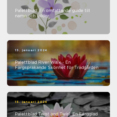
Palettblad: En omfattande guide till
namn och bilder
15. januari 2024
Palettblad River Walk - En
Färgsprakande Skönhet för Trädgården
15. januari 2024
Palettblad Twist and Twirl: En Färgglad