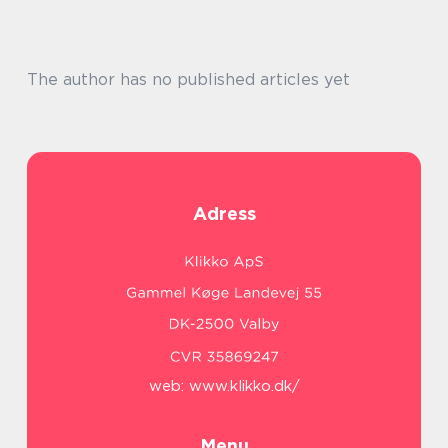
The author has no published articles yet
Adress
web:
www.klikko.dk/
Menu