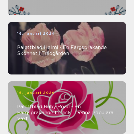
16. januari 2024
Palettblad Helmi - En Färgsprakande
Skönhet i Trädgården
16. januari 2024
Palettblad Ruby Road - En
Färgsprakande Inblick i Denna Populära
Växt