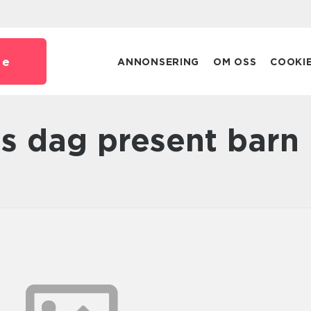
se
ANNONSERING
OM OSS
COOKI
ans dag present barn