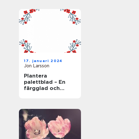
17. januari 2024
Jon Larsson
Plantera
palettblad – En
färgglad och
populär växt för
trädgården