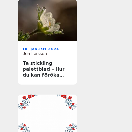
18. januari 2024
Jon Larsson
Ta stickling
palettblad – Hur
du kan föröka
denna populära
växt