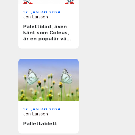
17. januari 2024
Jon Larsson
Palettblad, även
känt som Coleus,
är en populär växt
som älskas för
sina färgglada,
mönstrade blad
17. januari 2024
Jon Larsson
Pallettablett