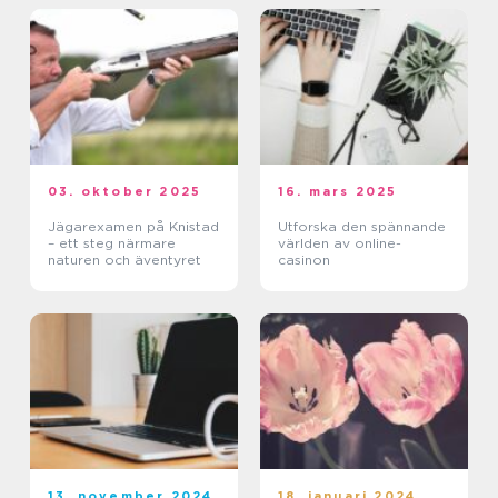
03. oktober 2025
16. mars 2025
Jägarexamen på Knistad
Utforska den spännande
– ett steg närmare
världen av online-
naturen och äventyret
casinon
13. november 2024
18. januari 2024