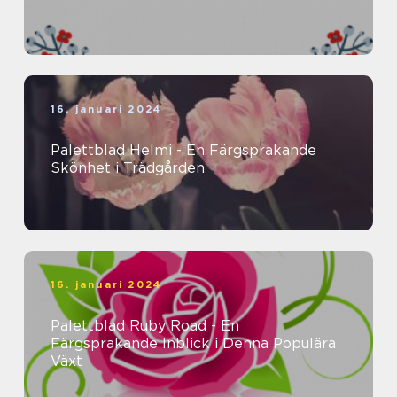
16. januari 2024
Palettblad Helmi - En Färgsprakande
Skönhet i Trädgården
16. januari 2024
Palettblad Ruby Road - En
Färgsprakande Inblick i Denna Populära
Växt